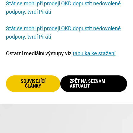
Stát se mohl při prodeji OKD dopustit nedovolené
podpory, tvrdí Piráti
Stát se mohl při prodeji OKD dopustit nedovolené
podpory, tvrdí Piráti
Ostatní mediální výstupy viz
tabulka ke stažení
SOUVISEJÍCÍ
ZPĚT NA SEZNAM
ČLÁNKY
AKTUALIT