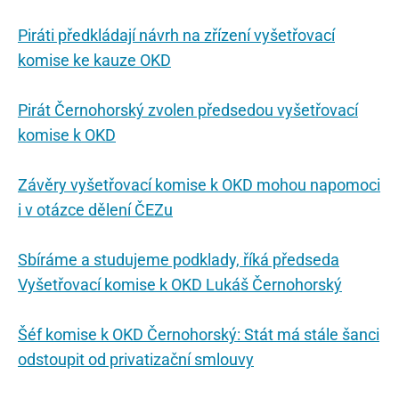
Piráti předkládají návrh na zřízení vyšetřovací
komise ke kauze OKD
Pirát Černohorský zvolen předsedou vyšetřovací
komise k OKD
Závěry vyšetřovací komise k OKD mohou napomoci
i v otázce dělení ČEZu
Sbíráme a studujeme podklady, říká předseda
Vyšetřovací komise k OKD Lukáš Černohorský
Šéf komise k OKD Černohorský: Stát má stále šanci
odstoupit od privatizační smlouvy