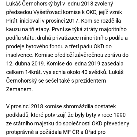
Lukáš Černohorský byl v lednu 2018 zvolený
předsedou Vyšetřovací komise k OKD, jejíž vznik
Piráti iniciovali v prosinci 2017. Komise rozdělila
kauzu na tři etapy. První se týká ztráty majoritního
podílu státu, druhá privatizace minoritního podílu a
prodeje bytového fondu a třetí pádu OKD do
insolvence. Komise předloží závěrečnou zprávu do
12. dubna 2019. Komise do ledna 2019 zasedala
celkem 14krát, vyslechla okolo 40 svědků. Lukáš
Černohorský se sešel také s prezidentem
Zemanem.
V prosinci 2018 komise shromáždila dostatek
podkladů, které potvrzují, že byly byty v roce 1990
ze státního majetku do společnosti OKD převedeny
protiprávně a požádala MF ČR a Úřad pro