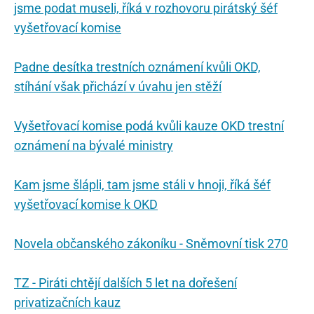
jsme podat museli, říká v rozhovoru pirátský šéf
vyšetřovací komise
Padne desítka trestních oznámení kvůli OKD,
stíhání však přichází v úvahu jen stěží
Vyšetřovací komise podá kvůli kauze OKD trestní
oznámení na bývalé ministry
Kam jsme šlápli, tam jsme stáli v hnoji, říká šéf
vyšetřovací komise k OKD
Novela občanského zákoníku - Sněmovní tisk 270
TZ - Piráti chtějí dalších 5 let na dořešení
privatizačních kauz