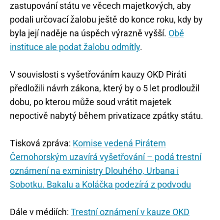
zastupování státu ve věcech majetkových, aby
podali určovací žalobu ještě do konce roku, kdy by
byla její naděje na úspěch výrazně vyšší.
Obě
instituce ale podat žalobu odmítly
.
V souvislosti s vyšetřováním kauzy OKD Piráti
předložili návrh zákona, který by o 5 let prodloužil
dobu, po kterou může soud vrátit majetek
nepoctivě nabytý během privatizace zpátky státu.
Tisková zpráva:
Komise vedená Pirátem
Černohorským uzavírá vyšetřování – podá trestní
oznámení na exministry Dlouhého, Urbana i
Sobotku. Bakalu a Koláčka podezírá z podvodu
Dále v médiích:
Trestní oznámení v kauze OKD