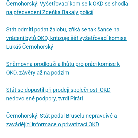
Černohorský: Vyšetřovací komise k OKD se shodla
na předvedení Zdeňka Bakaly policií
Stát odmítl podat žalobu, zříká se tak šance na
vrácení bytů OKD, kritizuje šéf vyšetřovací komise
Lukáš Černohorský
Sněmovna prodloužila lhůtu pro práci komise k
OKD, závěry až na podzim
Stát se dopustil při prodeji společnosti OKD
nedovolené podpory, tvrdí Piráti
Černohorský: Stát podal Bruselu nepravdivé a
zavádějící informace o privatizaci OKD