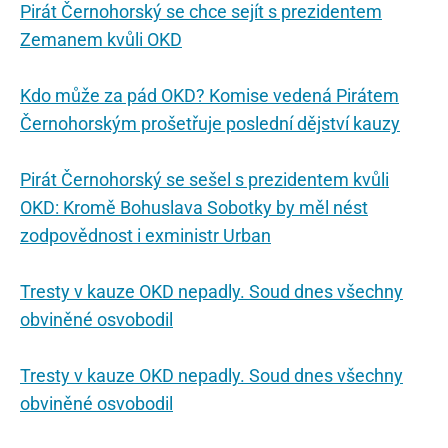
Pirát Černohorský se chce sejít s prezidentem
Zemanem kvůli OKD
Kdo může za pád OKD? Komise vedená Pirátem
Černohorským prošetřuje poslední dějství kauzy
Pirát Černohorský se sešel s prezidentem kvůli
OKD: Kromě Bohuslava Sobotky by měl nést
zodpovědnost i exministr Urban
Tresty v kauze OKD nepadly. Soud dnes všechny
obviněné osvobodil
Tresty v kauze OKD nepadly. Soud dnes všechny
obviněné osvobodil