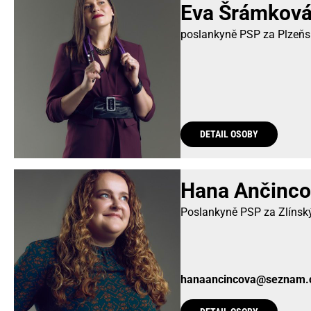
Eva Šrámkov
poslankyně PSP za Plzeňsk
DETAIL OSOBY
Hana Ančinco
Poslankyně PSP za Zlínský
hanaancincova@seznam.