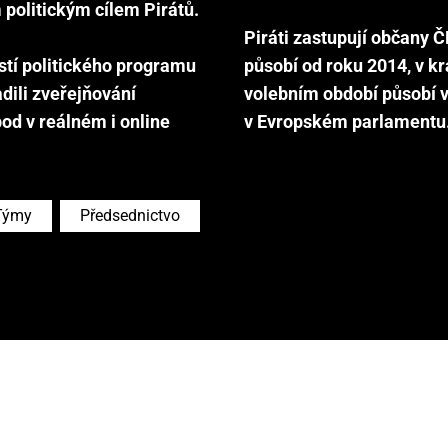
m politickým cílem Pirátů.
Piráti zastupují občany Č
stí politického programu
působí od roku 2014, v k
dili zveřejňování
volebním období působí 
od v reálném i online
Týmy
Předsednictvo