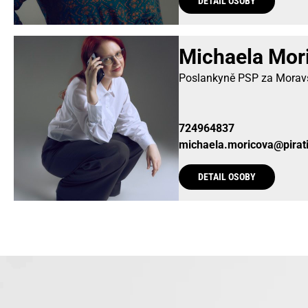
DETAIL OSOBY
Michaela Mor
Poslankyně PSP za Moravs
724964837
michaela.moricova@pirati
DETAIL OSOBY