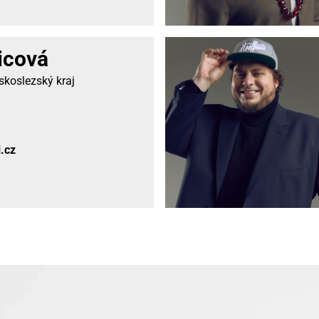
icová
koslezský kraj
.cz