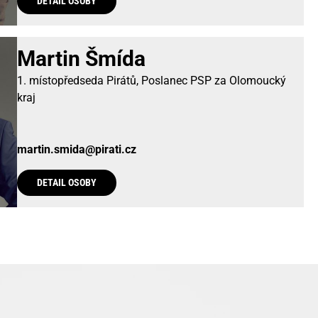
DETAIL OSOBY
Martin Šmída
1. místopředseda Pirátů, Poslanec PSP za Olomoucký
kraj
martin.smida@pirati.cz
DETAIL OSOBY