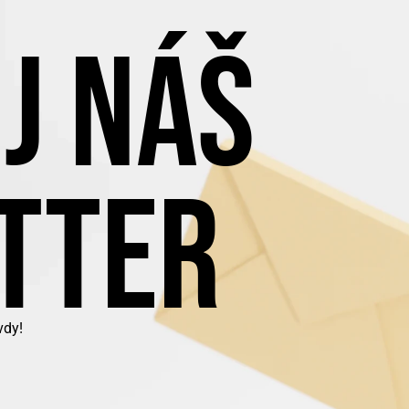
J NÁŠ
TTER
vdy!