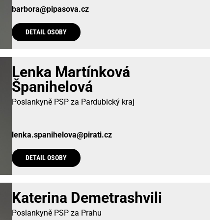
barbora@pipasova.cz
DETAIL OSOBY
Lenka Martínková
Španihelová
Poslankyně PSP za Pardubický kraj
lenka.spanihelova@pirati.cz
DETAIL OSOBY
Katerina Demetrashvili
Poslankyně PSP za Prahu