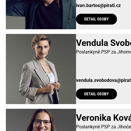
ivan.bartos@pirati.cz
DETAIL OSOBY
Vendula Svob
Poslankyně PSP za Jihomo
vendula.svobodova@pirat
DETAIL OSOBY
Veronika Kov
Poslankyně PSP za Jihoče