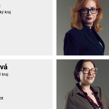
á
ý kraj
vá
 kraj
cz