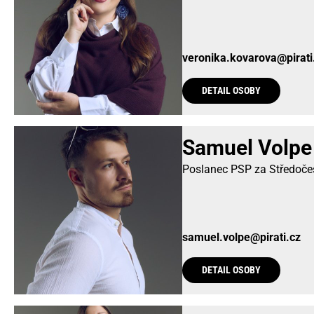
veronika.kovarova@pirati
DETAIL OSOBY
Samuel Volpe
Poslanec PSP za Středočesk
samuel.volpe@pirati.cz
DETAIL OSOBY