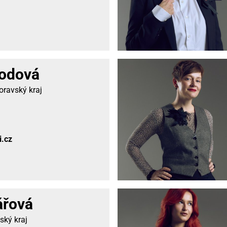
odová
ravský kraj
i.cz
ářová
ský kraj