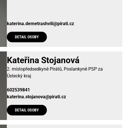
katerina.demetrashvili@pirati.cz
DETAIL OSOBY
Kateřina Stojanová
2. místopředsedkyně Pirátů, Poslankyně PSP za
Ústecký kraj
602539841
katerina.stojanova@pirati.cz
DETAIL OSOBY