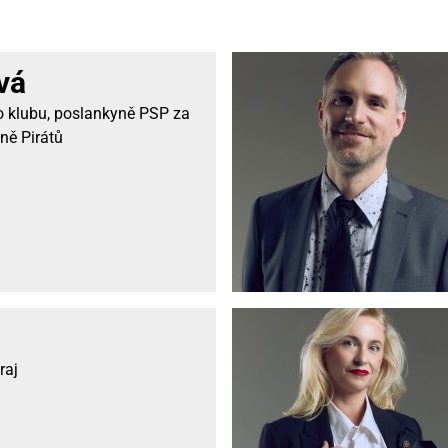
vá
 klubu, poslankyně PSP za
ně Pirátů
raj