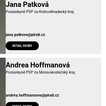
Jana Patková
Poslankyně PSP za Královéhradecký kraj
jana.patkova@pirati.cz
DETAIL OSOBY
Andrea Hoffmanová
Poslankyně PSP za Moravskoslezský kraj
andrea.hoffmannova@pirati.cz