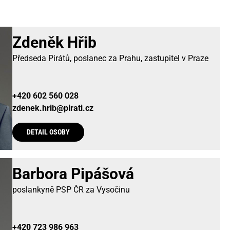
Zdeněk Hřib
Předseda Pirátů, poslanec za Prahu, zastupitel v Praze
+420 602 560 028
zdenek.hrib@pirati.cz
DETAIL OSOBY
Barbora Pipášová
poslankyně PSP ČR za Vysočinu
+420 723 986 963