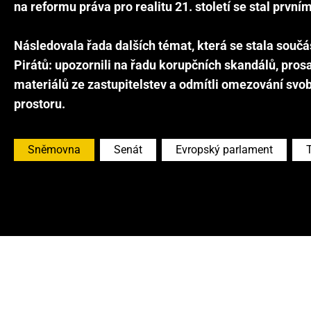
na reformu práva pro realitu 21. století se stal první
Následovala řada dalších témat, která se stala součá
Pirátů: upozornili na řadu korupčních skandálů, prosa
materiálů ze zastupitelstev a odmítli omezování svob
Sněmovna
Senát
Evropský parlament