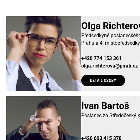
Olga Richtero
Předsedkyně poslaneckého
Prahu a 4. místopředsedky
+420 774 153 361
olga.richterova@pirati.cz
DETAIL OSOBY
Ivan Bartoš
Poslanec za Středočeský k
+420 603 415 378