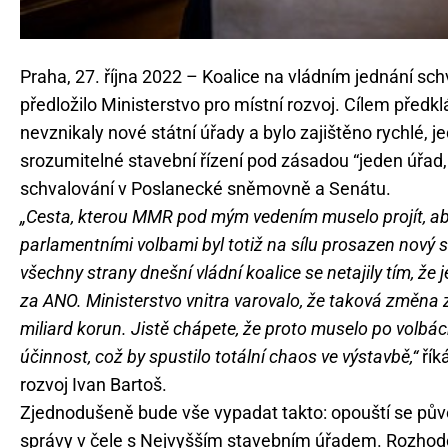
Praha, 27. října 2022 – Koalice na vládním jednání sc
předložilo Ministerstvo pro místní rozvoj. Cílem předk
nevznikaly nové státní úřady a bylo zajištěno rychlé,
srozumitelné stavební řízení pod zásadou “jeden úřad, 
schvalování v Poslanecké sněmovně a Senátu.
„Cesta, kterou MMR pod mým vedením muselo projít, ab
parlamentními volbami byl totiž na sílu prosazen nový
všechny strany dnešní vládní koalice se netajily tím, že
za ANO. Ministerstvo vnitra varovalo, že taková změna z
miliard korun. Jistě chápete, že proto muselo po volbách
účinnost, což by spustilo totální chaos ve výstavbě,“
řík
rozvoj Ivan Bartoš.
Zjednodušeně bude vše vypadat takto: opouští se pův
správy v čele s Nejvyšším stavebním úřadem. Rozhodov