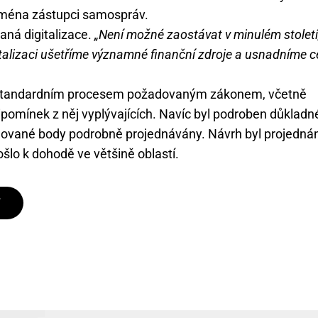
ejména zástupci samospráv.
aná digitalizace.
„Není možné zaostávat v minulém století
gitalizaci ušetříme významné finanční zdroje a usnadníme c
.
el standardním procesem požadovaným zákonem, včetně
ipomínek z něj vyplývajících. Navíc byl podroben důkladn
rhované body podrobně projednávány. Návrh byl projednán
ošlo k dohodě ve většině oblastí.
T