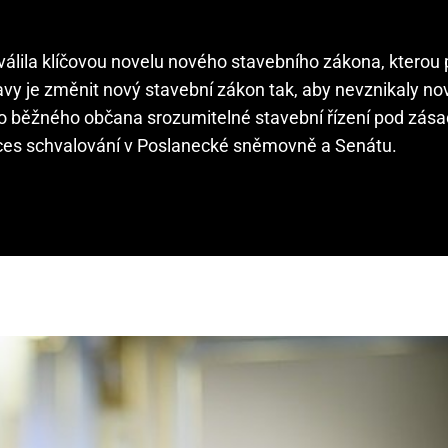
válila klíčovou novelu nového stavebního zákona, kterou 
avy je změnit nový stavební zákon tak, aby nevznikaly no
pro běžného občana srozumitelné stavební řízení pod zás
proces schvalování v Poslanecké sněmovně a Senátu.