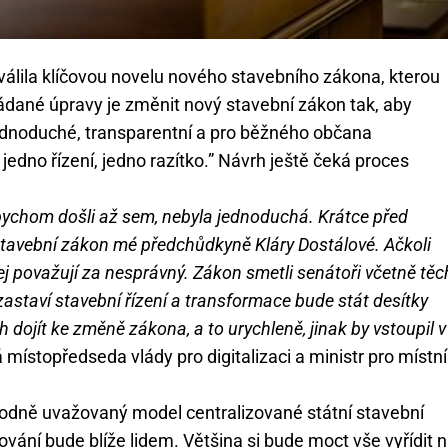
hválila klíčovou novelu nového stavebního zákona, kterou
ládané úpravy je změnit nový stavební zákon tak, aby
 jednoduché, transparentní a pro běžného občana
jedno řízení, jedno razítko.” Návrh ještě čeká proces
ychom došli až sem, nebyla jednoduchá. Krátce před
 stavební zákon mé předchůdkyně Kláry Dostálové. Ačkoli
 jej považují za nesprávný. Zákon smetli senátoři včetně těc
astaví stavební řízení a transformace bude stát desítky
 dojít ke změně zákona, a to urychleně, jinak by vstoupil v
á místopředseda vlády pro digitalizaci a ministr pro místní
odně uvažovaný model centralizované státní stavební
ání bude blíže lidem. Většina si bude moct vše vyřídit 