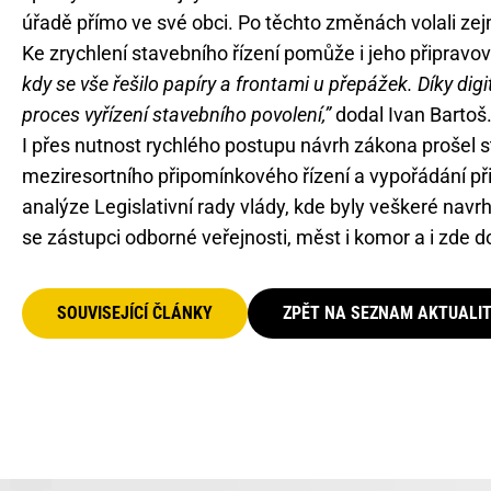
úřadě přímo ve své obci. Po těchto změnách volali z
Ke zrychlení stavebního řízení pomůže i jeho připravov
kdy se vše řešilo papíry a frontami u přepážek. Díky di
proces vyřízení stavebního povolení,”
dodal Ivan Bartoš
I přes nutnost rychlého postupu návrh zákona proš
meziresortního připomínkového řízení a vypořádání př
analýze Legislativní rady vlády, kde byly veškeré nav
se zástupci odborné veřejnosti, měst i komor a i zde d
SOUVISEJÍCÍ ČLÁNKY
ZPĚT NA SEZNAM AKTUALI