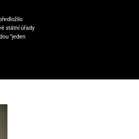
předložilo
vé státní úřady
adou “jeden