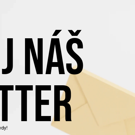
J NÁŠ
TTER
vdy!