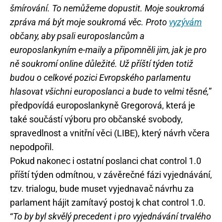
šmírování. To nemůžeme dopustit. Moje soukromá
zpráva má být moje soukromá věc. Proto
vyzývám
občany, aby psali europoslancům a
europoslankyním e-maily a připomněli jim, jak je pro
ně soukromí online důležité. Už příští týden totiž
budou o celkové pozici Evropského parlamentu
hlasovat všichni europoslanci a bude to velmi těsné,
”
předpovídá europoslankyně Gregorová, která je
také součástí výboru pro občanské svobody,
spravedlnost a vnitřní věci (LIBE), který návrh včera
nepodpořil.
Pokud nakonec i ostatní poslanci chat control 1.0
příští týden odmítnou, v závěrečné fázi vyjednávání,
tzv. trialogu, bude muset vyjednavač návrhu za
parlament hájit zamítavý postoj k chat control 1.0.
“
To by byl skvělý precedent i pro vyjednávání trvalého