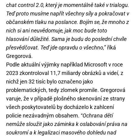
chat control 2.0, který je momentálně také v trialogu.
Teď proto musíme napřít všechny síly a pokračovat v
občanském tlaku na poslance. Bojím se, že mnoho z
nich si ani neuvědomuje, jak moc bude toto
hlasování důležité. Sama je budu do poslední chvíle
přesvědčovat. Teď jde opravdu o všechno,
” říká
Gregorová.
Podle aktuální výjimky například Microsoft v roce
2023 zkontroloval 11,7 miliardy obrázků a videí, z
nichž jen 32 tisíc bylo označeno jako
problematických, tedy zlomek promile. Gregorová
varuje, že v případě plošného skenování ze strany
všech poskytovatelů by docházelo k zahlcení
policie nezávadným obsahem. “
Ochrana dětí
nemůže sloužit jako záminka k oslabování práva na
soukromí a k legalizaci masového dohledu nad