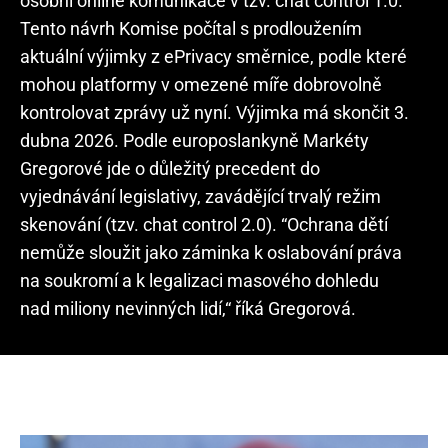
osobní online komunikace v tzv. chat control 1.0.
Tento návrh Komise počítal s prodloužením
aktuální výjimky z ePrivacy směrnice, podle které
mohou platformy v omezené míře dobrovolně
kontrolovat zprávy už nyní. Výjimka má skončit 3.
dubna 2026. Podle europoslankyně Markéty
Gregorové jde o důležitý precedent do
vyjednávání legislativy, zavádějící trvalý režim
skenování (tzv. chat control 2.0). “Ochrana dětí
nemůže sloužit jako záminka k oslabování práva
na soukromí a k legalizaci masového dohledu
nad miliony nevinných lidí,“ říká Gregorová.