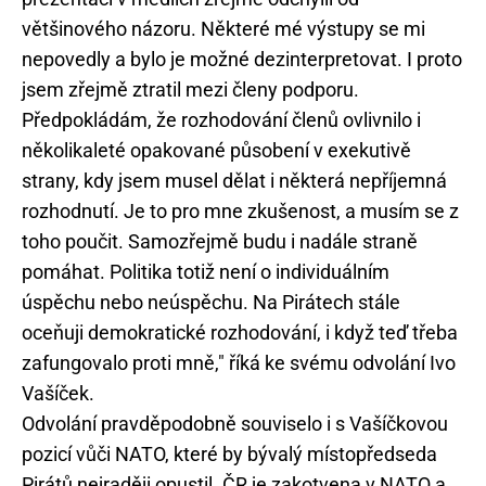
většinového názoru. Některé mé výstupy se mi
nepovedly a bylo je možné dezinterpretovat. I proto
jsem zřejmě ztratil mezi členy podporu.
Předpokládám, že rozhodování členů ovlivnilo i
několikaleté opakované působení v exekutivě
strany, kdy jsem musel dělat i některá nepříjemná
rozhodnutí. Je to pro mne zkušenost, a musím se z
toho poučit. Samozřejmě budu i nadále straně
pomáhat. Politika totiž není o individuálním
úspěchu nebo neúspěchu. Na Pirátech stále
oceňuji demokratické rozhodování, i když teď třeba
zafungovalo proti mně," říká ke svému odvolání Ivo
Vašíček.
Odvolání pravděpodobně souviselo i s Vašíčkovou
pozicí vůči NATO, které by bývalý místopředseda
Pirátů nejraději opustil. ČR je zakotvena v NATO a