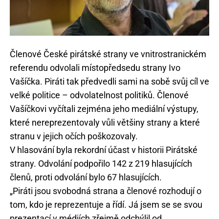
Členové České pirátské strany ve vnitrostranickém
referendu odvolali místopředsedu strany Ivo
Vašíčka. Piráti tak předvedli sami na sobě svůj cíl ve
velké politice – odvolatelnost politiků. Členové
Vašíčkovi vyčítali zejména jeho mediální výstupy,
které nereprezentovaly vůli většiny strany a které
stranu v jejich očích poškozovaly.
V hlasování byla rekordní účast v historii Pirátské
strany. Odvolání podpořilo 142 z 219 hlasujících
členů, proti odvolání bylo 67 hlasujících.
„Piráti jsou svobodná strana a členové rozhodují o
tom, kdo je reprezentuje a řídí. Já jsem se se svou
prezentací v médiích zřejmě odchýlil od