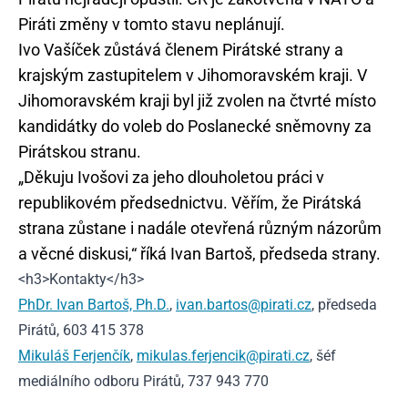
Piráti změny v tomto stavu neplánují.
Ivo Vašíček zůstává členem Pirátské strany a
krajským zastupitelem v Jihomoravském kraji. V
Jihomoravském kraji byl již zvolen na čtvrté místo
kandidátky do voleb do Poslanecké sněmovny za
Pirátskou stranu.
„Děkuju Ivošovi za jeho dlouholetou práci v
republikovém předsednictvu. Věřím, že Pirátská
strana zůstane i nadále otevřená různým názorům
a věcné diskusi,“ říká Ivan Bartoš, předseda strany.
<h3>Kontakty</h3>
PhDr. Ivan Bartoš, Ph.D.
,
ivan.bartos@pirati.cz
, předseda
Pirátů, 603 415 378
Mikuláš Ferjenčík
,
mikulas.ferjencik@pirati.cz
, šéf
mediálního odboru Pirátů, 737 943 770