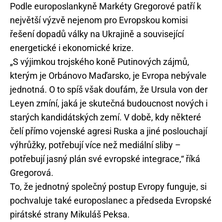
Podle europoslankyně Markéty Gregorové patří k
největší výzvě nejenom pro Evropskou komisi
řešení dopadů války na Ukrajině a související
energetické i ekonomické krize.
„S výjimkou trojského koně Putinových zájmů,
kterým je Orbánovo Maďarsko, je Evropa nebývale
jednotná. O to spíš však doufám, že Ursula von der
Leyen zmíní, jaká je skutečná budoucnost nových i
starých kandidátských zemí. V době, kdy některé
čelí přímo vojenské agresi Ruska a jiné poslouchají
výhrůžky, potřebují více než mediální sliby –
potřebují jasný plán své evropské integrace,“ říká
Gregorová.
To, že jednotný společný postup Evropy funguje, si
pochvaluje také europoslanec a předseda Evropské
pirátské strany Mikuláš Peksa.