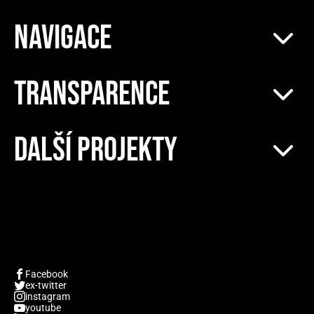
NAVIGACE
TRANSPARENCE
DALŠÍ PROJEKTY
Facebook
ex-twitter
instagram
youtube