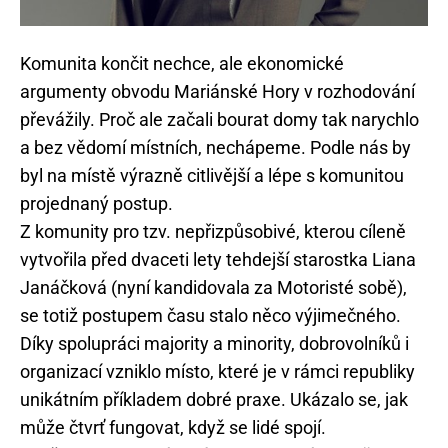
Komunita končit nechce, ale ekonomické
argumenty obvodu Mariánské Hory v rozhodování
převážily. Proč ale začali bourat domy tak narychlo
a bez vědomí místních, nechápeme. Podle nás by
byl na místě výrazně citlivější a lépe s komunitou
projednaný postup.
Z komunity pro tzv. nepřizpůsobivé, kterou cíleně
vytvořila před dvaceti lety tehdejší starostka Liana
Janáčková (nyní kandidovala za Motoristé sobě),
se totiž postupem času stalo něco výjimečného.
Díky spolupráci majority a minority, dobrovolníků i
organizací vzniklo místo, které je v rámci republiky
unikátním příkladem dobré praxe. Ukázalo se, jak
může čtvrť fungovat, když se lidé spojí.