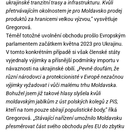
ukrajinské tranzitní trasy a infrastrukturu. Kvůli
přetrvávajícím okolnostem je pro Moldavsko prodej
produktů za hranicemi velkou výzvou,
” vysvětluje
Gregorová.
Téměř totožné uvolnění obchodu prošlo Evropským
parlamentem začátkem května 2023 pro Ukrajinu.
V tomto konkrétním případě si však členské státy
vyjednaly výjimky a přísnější podmínky importu v
návaznosti na ukrajinské obilí. „
Pevně doufám, že
různí národovci a protekcionisté v Evropě nezačnou
výjimky vyžadovat i vůči malému trhu Moldavska.
Bohužel jsem již takové hlasy slyšela kvůli
moldavským jablkům z úst polských kolegů z PiS,
kteří na tom pouze sbírají populistické body,
” říká
Gregorová. „
Stávající nařízení umožnilo Moldavsku
přesměrovat část svého obchodu přes EU do zbytku