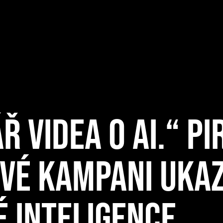
Ř VIDEA O AI.“ P
VÉ KAMPANI UKA
 INTELIGENCE