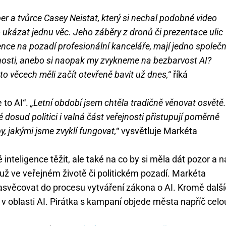
er a tvůrce Casey Neistat, který si nechal podobné video
kázat jednu věc. Jeho záběry z dronů či prezentace ulic
ence na pozadí profesionální kanceláře, mají jedno společn
bnosti, anebo si naopak my zvykneme na bezbarvost AI?
o věcech měli začít otevřeně bavit už dnes,
“ říká
 to AI“.
„Letní období jsem chtěla tradičně věnovat osvětě.
dosud politici i valná část veřejnosti přistupují poměrně
, jakými jsme zvyklí fungovat,
“ vysvětluje Markéta
nteligence těžit, ale také na co by si měla dát pozor a n
 už ve veřejném životě či politickém pozadí. Markéta
asvěcovat do procesu vytváření zákona o AI. Kromě dalš
 v oblasti AI. Pirátka s kampaní objede města napříč celo