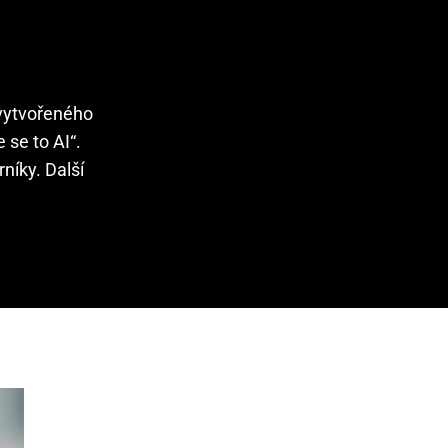
 vytvořeného
se to AI“.
níky. Další