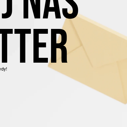
J NÁŠ
TTER
vdy!