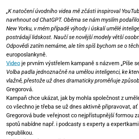
„K natočení úvodního videa mě zčásti inspiroval YouTub
navrhnout od ChatGPT. Oběma se nám myslím podařilo u
New Yorku, v mém případě výhody i úskalí umělé intelig
postrádají lidskost. Naučí se novější modely větší oso
Odpovědi zatím nemáme, ale tím spíš bychom se o těcht
europoslankyně.
Video
je prvním výstřelem kampaně s názvem „Píše se
Volba padla jednoznačně na umělou inteligenci, ke které 
vlažně, přestože už dnes dramaticky proměňuje způsoby
Gregorová.
Kampaň chce ukázat, jak by mohla společnost z umělé i
co všechno je třeba se už dnes aktivně připravovat, ať
Gregorová bude veřejnost co nejpřístupnější formou z
spotů nabídne např. i podcasty s experty a expertkami
republikou.