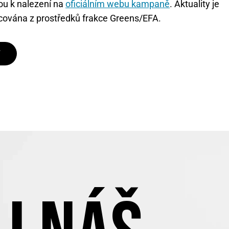
dou k nalezení na
oficiálním webu kampaně
. Aktuality je
cována z prostředků frakce Greens/EFA.
T