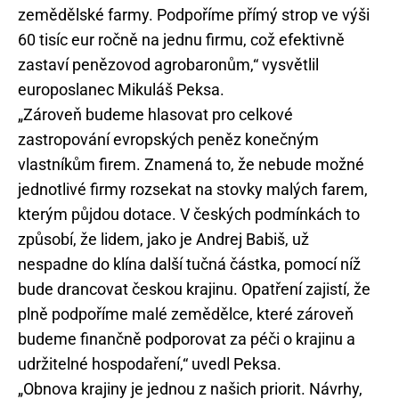
zemědělské farmy. Podpoříme přímý strop ve výši
60 tisíc eur ročně na jednu firmu, což efektivně
zastaví penězovod agrobaronům,“ vysvětlil
europoslanec Mikuláš Peksa.
„Zároveň budeme hlasovat pro celkové
zastropování evropských peněz konečným
vlastníkům firem. Znamená to, že nebude možné
jednotlivé firmy rozsekat na stovky malých farem,
kterým půjdou dotace. V českých podmínkách to
způsobí, že lidem, jako je Andrej Babiš, už
nespadne do klína další tučná částka, pomocí níž
bude drancovat českou krajinu. Opatření zajistí, že
plně podpoříme malé zemědělce, které zároveň
budeme finančně podporovat za péči o krajinu a
udržitelné hospodaření,“ uvedl Peksa.
„Obnova krajiny je jednou z našich priorit. Návrhy,