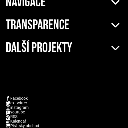
NAVIGACE
TRANSPARENCE
DALŠÍ PROJEKTY
Facebook
ex-twitter
instagram
youtube
RSS
Kalendář
Pirátský obchod