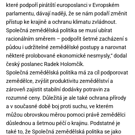
které podpoří pirátští europoslanci v Evropském
parlamentu, dávají naději, že se nám podaří změnit
přístup ke krajině a ochranu klimatu zvládnout.
Společná zemědělská politika se musí ubírat
racionálním směrem – podpořit šetrné zacházení s
půdou i udržitelné zemědělské postupy a narovnat
některé prolobované ekonomické nesmysly,“ dodal
český poslanec Radek Holomčík.
Společná zemědělská politika má za cíl podporovat
zemědělce, zvýšit produktivitu zemědělství a
zároveň zajistit stabilní dodávky potravin za
rozumné ceny. Důležitá je ale také ochrana přírody
a v současné době boj proti suchu, ve kterém
můžou obrovskou měrou pomoci právě zemědělci
důslednou a šetrnou péčí o krajinu. Podstatné je
také to, že Společná zemědělská politika se jako