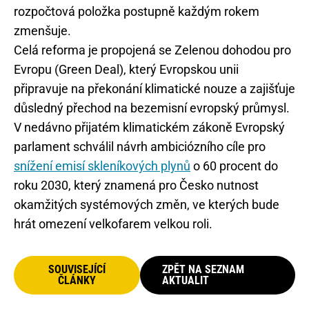
rozpočtová položka postupně každým rokem
zmenšuje.
Celá reforma je propojená se Zelenou dohodou pro
Evropu (Green Deal), který Evropskou unii
připravuje na překonání klimatické nouze a zajišťuje
důsledný přechod na bezemisní evropský průmysl.
V nedávno přijatém klimatickém zákoně Evropský
parlament schválil návrh ambiciózního cíle pro
snížení emisí skleníkových plynů
o 60 procent do
roku 2030, který znamená pro Česko nutnost
okamžitých systémových změn, ve kterých bude
hrát omezení velkofarem velkou roli.
SOUVISEJÍCÍ
ZPĚT NA SEZNAM
ČLÁNKY
AKTUALIT