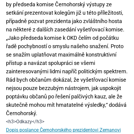
by předseda komise Černohorský výstupy ze
setkání prezentovat kolegům již u této příležitosti,
případně pozvat prezidenta jako zvláštního hosta
na některé z dalších zasedání vyšetřovací komise.
„Jako předseda komise k OKD čelím od počátku
řadě pochybností o smyslu našeho snažení. Proto
se snažím uplatňovat maximálně konstruktivní
přístup a navázat spolupráci se všemi
zainteresovanými lidmi napříč politickým spektrem.
Rád bych občanům dokázal, že vyšetřovací komise
nejsou pouze bezzubým nástrojem, jak uspokojit
poptávku občanů po řešení palčivých kauz, ale že
skutečně mohou mít hmatatelné výsledky,“ dodává
Černohorský.
<h3>Odkazy</h3>
Dopis poslance Černohorského prezidentovi Zemanovi