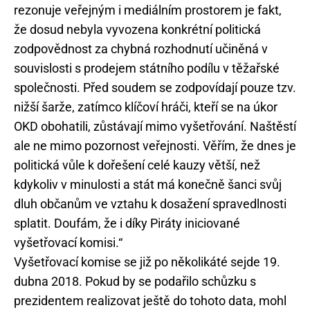
rezonuje veřejným i mediálním prostorem je fakt,
že dosud nebyla vyvozena konkrétní politická
zodpovědnost za chybná rozhodnutí učiněná v
souvislosti s prodejem státního podílu v těžařské
společnosti. Před soudem se zodpovídají pouze tzv.
nižší šarže, zatímco klíčoví hráči, kteří se na úkor
OKD obohatili, zůstávají mimo vyšetřování. Naštěstí
ale ne mimo pozornost veřejnosti. Věřím, že dnes je
politická vůle k dořešení celé kauzy větší, než
kdykoliv v minulosti a stát má konečně šanci svůj
dluh občanům ve vztahu k dosažení spravedlnosti
splatit. Doufám, že i díky Piráty iniciované
vyšetřovací komisi.“
Vyšetřovací komise se již po několikáté sejde 19.
dubna 2018. Pokud by se podařilo schůzku s
prezidentem realizovat ještě do tohoto data, mohl