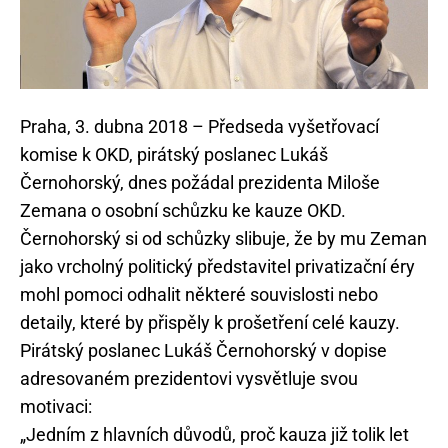
Praha, 3. dubna 2018 – Předseda vyšetřovací
komise k OKD, pirátský poslanec Lukáš
Černohorský, dnes požádal prezidenta Miloše
Zemana o osobní schůzku ke kauze OKD.
Černohorský si od schůzky slibuje, že by mu Zeman
jako vrcholný politický představitel privatizační éry
mohl pomoci odhalit některé souvislosti nebo
detaily, které by přispěly k prošetření celé kauzy.
Pirátský poslanec Lukáš Černohorský v dopise
adresovaném prezidentovi vysvětluje svou
motivaci:
„Jedním z hlavních důvodů, proč kauza již tolik let