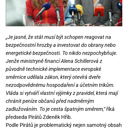
„Je jasné, že stát musí být schopen reagovat na
bezpečnostní hrozby a investovat do obrany nebo
energetické bezpečnosti. To nikdo nezpochybňuje.
Jenže ministryně financí Alena Schillerová z
původně technické implementace evropské
směrnice udělala zákon, který otevírá dveře
nezodpovědnému hospodaření a účetním trikům.
Vláda si vytváří vlastní výjimky z pravidel, která mají
chránit peníze občanů před nadměrným
zadlužováním. To je cesta špatným směrem,“
říká
předseda Pirátů Zdeněk Hřib.
Podle Pirátů je problematický nejen samotný obsah