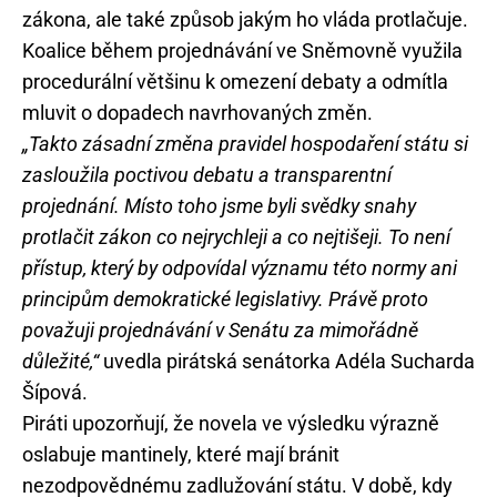
zákona, ale také způsob jakým ho vláda protlačuje.
Koalice během projednávání ve Sněmovně využila
procedurální většinu k omezení debaty a odmítla
mluvit o dopadech navrhovaných změn.
„Takto zásadní změna pravidel hospodaření státu si
zasloužila poctivou debatu a transparentní
projednání. Místo toho jsme byli svědky snahy
protlačit zákon co nejrychleji a co nejtišeji. To není
přístup, který by odpovídal významu této normy ani
principům demokratické legislativy. Právě proto
považuji projednávání v Senátu za mimořádně
důležité,“
uvedla pirátská senátorka Adéla Sucharda
Šípová.
Piráti upozorňují, že novela ve výsledku výrazně
oslabuje mantinely, které mají bránit
nezodpovědnému zadlužování státu. V době, kdy