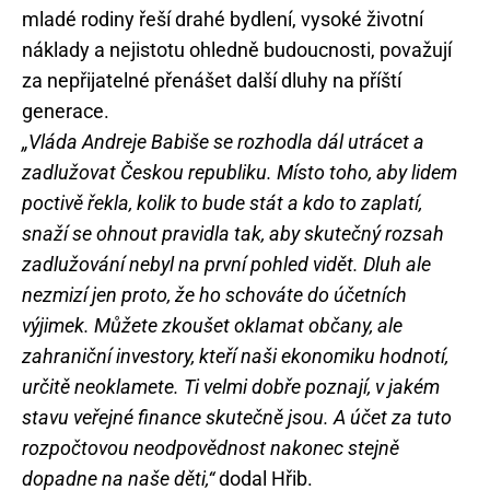
mladé rodiny řeší drahé bydlení, vysoké životní
náklady a nejistotu ohledně budoucnosti, považují
za nepřijatelné přenášet další dluhy na příští
generace.
„Vláda Andreje Babiše se rozhodla dál utrácet a
zadlužovat Českou republiku. Místo toho, aby lidem
poctivě řekla, kolik to bude stát a kdo to zaplatí,
snaží se ohnout pravidla tak, aby skutečný rozsah
zadlužování nebyl na první pohled vidět. Dluh ale
nezmizí jen proto, že ho schováte do účetních
výjimek. Můžete zkoušet oklamat občany, ale
zahraniční investory, kteří naši ekonomiku hodnotí,
určitě neoklamete. Ti velmi dobře poznají, v jakém
stavu veřejné finance skutečně jsou. A účet za tuto
rozpočtovou neodpovědnost nakonec stejně
dopadne na naše děti,“
dodal Hřib.