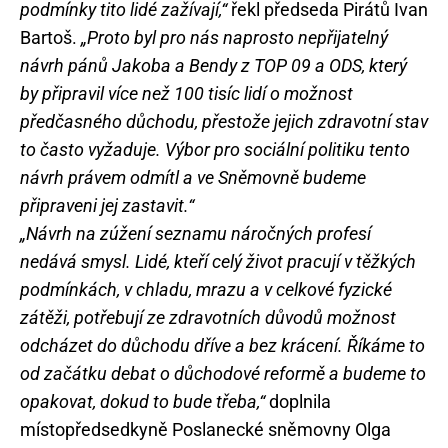
podmínky tito lidé zažívají,“
řekl předseda Pirátů Ivan
Bartoš.
„Proto byl pro nás naprosto nepřijatelný
návrh pánů Jakoba a Bendy z TOP 09 a ODS, který
by připravil více než 100 tisíc lidí o možnost
předčasného důchodu, přestože jejich zdravotní stav
to často vyžaduje. Výbor pro sociální politiku tento
návrh právem odmítl a ve Sněmovně budeme
připraveni jej zastavit.“
„Návrh na zúžení seznamu náročných profesí
nedává smysl. Lidé, kteří celý život pracují v těžkých
podmínkách, v chladu, mrazu a v celkové fyzické
zátěži, potřebují ze zdravotních důvodů možnost
odcházet do důchodu dříve a bez krácení. Říkáme to
od začátku debat o důchodové reformě a budeme to
opakovat, dokud to bude třeba,“
doplnila
místopředsedkyně Poslanecké sněmovny Olga