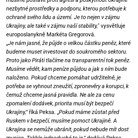
nezbytné prostředky a podporu, kterou potřebuje k
ochraně svého lidu a území. Je to nejen v zájmu
Ukrajiny, ale také v zájmu naší stability,
" vysvětluje
europoslanykně Markéta Gregorová.
„
Je nám jasné, že půjde o velkou částku peněz, které
budeme muset investovat do soukromého sektoru.
Proto jako Piráti tlačíme na transparentní tok peněz.
Musíme vědět, kam peníze půjdou a jak s ním bude
naloženo. Pokud chceme pomáhat udržitelně, je
potřeba se vyhnout zneužití, zpronevěry a korupci, k
čemuž chceme jasná pravidla. Ne ale za cenu
zpomalení dodávek, priorita musí být bezpečí
Ukrajiny,
“ říká Peksa. „
Pokud máme zůstat před
Ruskem v bezpečí, musíme pomoct Ukrajině. A
Ukrajina se nemůže ubránit, pokud nebude mít dost
munice. Takhle jednoduché to je,
“ dodává Peksa.