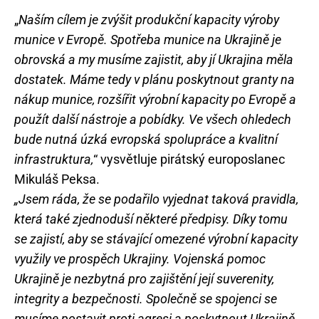
„
Naším cílem je zvýšit produkční kapacity výroby
munice v Evropě. Spotřeba munice na Ukrajině je
obrovská a my musíme zajistit, aby jí Ukrajina měla
dostatek. Máme tedy v plánu poskytnout granty na
nákup munice, rozšířit výrobní kapacity po Evropě a
použít další nástroje a pobídky. Ve všech ohledech
bude nutná úzká evropská spolupráce a kvalitní
infrastruktura,
“ vysvětluje pirátský europoslanec
Mikuláš Peksa.
„Jsem ráda, že se podařilo vyjednat taková pravidla,
která také zjednoduší některé předpisy. Díky tomu
se zajistí, aby se stávající omezené výrobní kapacity
využily ve prospěch Ukrajiny. Vojenská pomoc
Ukrajině je nezbytná pro zajištění její suverenity,
integrity a bezpečnosti. Společně se spojenci se
musíme postavit proti agresi a poskytnout Ukrajině