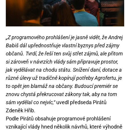
„Z programového prohlášení je jasně vidět, že Andrej
Babiš dál upřednostňuje vlastní byznys před zájmy
občanů. Tvrdí, že řeší ten svůj střet zájmů, ale přitom
si zároveň v návrzích vlády sám připravuje prostor,
jak vydělávat na chodu státu. Snížení daní, dotace a
různé úlevy už tradičně kopírují potřeby Agrofertu, je
to opět jen blamáž na občany. Budoucí premiér se
znovu chystá překrucovat zákony tak, aby na tom
sám vydělal co nejvíc,“
uvedl předseda Pirátů
Zdeněk Hřib.
Podle Pirátů obsahuje programové prohlášení
vznikající vlády hned několik návrhů, které výhodně