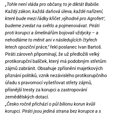
„Tohle není vláda pro občany, to je diktát Babiše.
Každý zákon, každá daňová úleva, každé nařízení,
které bude mezi řádky křičet ‚výhodné pro Agrofert‘,
budeme zvedat na světlo a pojmenovávat. Piráti
proti korupci a šmelinářům bojovali vždycky – a
nehodláme to měnit ani v následujících čtyřech
letech opoziční práce,“
řekl poslanec Ivan Bartoš.
Piráti zároveň připomínají, že už předložili velký
protikorupční balíček, který má podobným střetům
zájmů zabránit. Obsahuje zpřísnění majetkových
přiznání politiků, vznik nezávislého protikorupčního
úřadu s pravomocí vyšetřovat střety zájmů,
přísnější tresty za korupci a zastropování
zemědělských dotací.
„Česko ročně přichází o půl bilionu korun kvůli
korupci. Piráti jsou jediná strana bez korupce a s