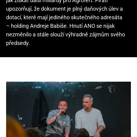
jak získat další miliardy pro Agrofert. Piráti
upozorňují, že dokument je plný daňových úlev a
dotací, které mají jediného skutečného adresáta
– holding Andreje Babiše. Hnutí ANO se nijak
nezměnilo a stále slouží výhradně zájmům svého
předsedy.