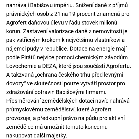
nahrávají Babišovu impériu. Snížení daně z příjmů
právnických osob z 21 na 19 procent znamená pro
Agrofert daňovou úlevu v řádu stovek milionů
korun. Zastavení valorizace daně z nemovitosti je
pak vstřícným krokem k největšímu vlastníkovi a
nájemci půdy v republice. Dotace na energie mají
podle Pirátů nejvíce pomoci chemickým závodům
Lovochemie a DEZA, které jsou součástí Agrofertu.
A takzvaná „ochrana českého trhu před levnými
dovozy“ ve skutečnosti pouze vytváří prostor pro
zdražování potravin Babišovými firmami.
Přesměrování zemědělských dotací navíc nahrává
průmyslovému zemědělství, které Agrofert
provozuje, a předkupní právo na půdu pro aktivní
zemědělce má umožnit tomuto koncernu
nakupovat další majetky.