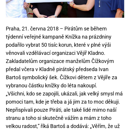
Praha, 21. června 2018 – Pirátům se během
týdenní veřejné kampaně Knížka na prázdniny
podařilo vybrat 50 tisíc korun, které v plné výši
věnovali vzdělávací organizaci Vějíř Kladno.
Zakladatelům organizace manželům Čížkovým
předal včera v Kladně pirátský předseda Ivan
Bartoš symbolický šek. Čížkovi dětem z Vějíře za
vybranou částku knížky do léta nakoupí.
„Všichni, kdo se zapojili, ukázali, jak velký smysl má
pomoci tam, kde je třeba a já jim za to moc děkuji.
Nepřispívali pouze Piráti, ale také lidé mimo naší
stranu a toho si skutečně vážím a mám z toho
velkou radost,” říká Bartoš a dodává: „Věřím, že už