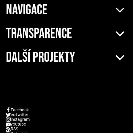
NAVIGACE
TRANSPARENCE
DALŠÍ PROJEKTY
Facebook
ex-twitter
instagram
youtube
RSS