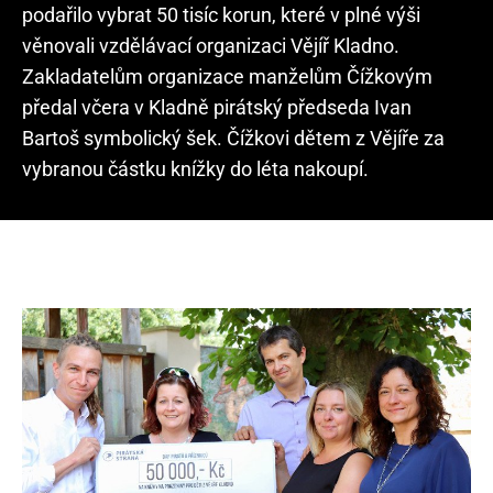
podařilo vybrat 50 tisíc korun, které v plné výši
věnovali vzdělávací organizaci Vějíř Kladno.
Zakladatelům organizace manželům Čížkovým
předal včera v Kladně pirátský předseda Ivan
Bartoš symbolický šek. Čížkovi dětem z Vějíře za
vybranou částku knížky do léta nakoupí.