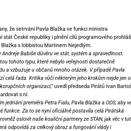
ny, že setrvání Pavla Blažka ve funkci ministra
í stát České republiky i plnění cílů programového prohlá
a Blažka s lobbistou Martinem Nejedlým.
ry Andreje Babiše důvěru ve stát, systém a spravedlnost.
ou tohoto typu, které nebylo veřejnosti dostatečně
ádu a vzbuzuje u občanů mnoho otázek. V případě Pavla
í celá řada.
Kritika vůči některým jeho krokům nejde jen 
otikorupčních organizací,“
uvedl předseda Pirátů Ivan Barto
ardovat s ní.
ním jednání premiéra Petra Fialu, Pavla Blažka a ODS, aby v
 funkce. Za to se nyní oficiálně postavila celá Pirátská
ovněž oslovit naše koaliční partnery ze STAN, jak věc v tu
terá odpovídá za celkový obraz a fungování vlády i