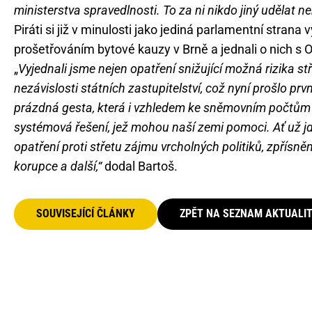
ministerstva spravedlnosti. To za ni nikdo jiný udělat 
Piráti si již v minulosti jako jediná parlamentní stran
prošetřováním bytové kauzy v Brně a jednali o nich s 
„
Vyjednali jsme nejen opatření snižující možná rizika st
nezávislosti státních zastupitelství, což nyní prošlo pr
prázdná gesta, která i vzhledem ke sněmovním počtů
systémová řešení, jež mohou naší zemi pomoci. Ať už jde
opatření proti střetu zájmu vrcholných politiků, zpřísn
korupce a další,“
dodal Bartoš.
SOUVISEJÍCÍ ČLÁNKY
ZPĚT NA SEZNAM AKTUALI