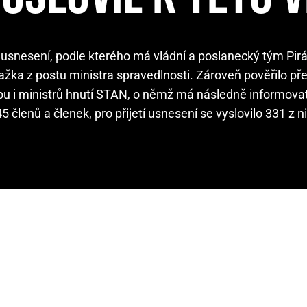
 usnesení, podle kterého má vládní a poslanecký tým Pirá
žka z postu ministra spravedlnosti. Zároveň pověřilo př
klubu i ministrů hnutí STAN, o němž má následně informova
lenů a členek, pro přijetí usnesení se vyslovilo 331 z n