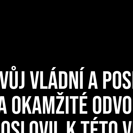
SVŮJ VLÁDNÍ A PO
A OKAMŽITÉ ODVO
OSLOVIL K TÉTO V