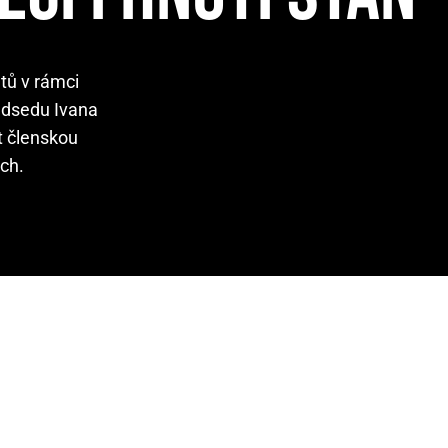
tů v rámci
edsedu Ivana
t členskou
ich.