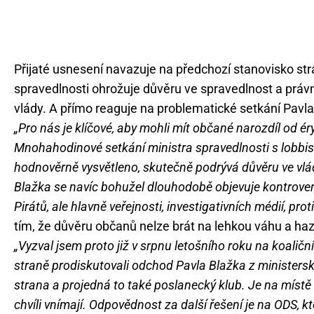
Přijaté usnesení navazuje na předchozí stanovisko stra
spravedlnosti ohrožuje důvěru ve spravedlnost a právn
vlády. A přímo reaguje na problematické setkání Pavl
„Pro nás je klíčové, aby mohli mít občané narozdíl od é
Mnohahodinové setkání ministra spravedlnosti s lobbist
hodnověrně vysvětleno, skutečně podrývá důvěru ve vl
Blažka se navíc bohužel dlouhodobě objevuje kontroverz
Pirátů, ale hlavně veřejnosti, investigativních médií, pr
tím, že důvěru občanů nelze brát na lehkou váhu a haz
„Vyzval jsem proto již v srpnu letošního roku na koalič
straně prodiskutovali odchod Pavla Blažka z ministerské
strana a projedná to také poslanecký klub. Je na místě r
chvíli vnímají. Odpovědnost za další řešení je na ODS, k