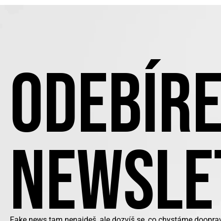
ODEBÍRE
NEWSLE
Fake news tam nenajdeš, ale dozvíš se, co chystáme doopra