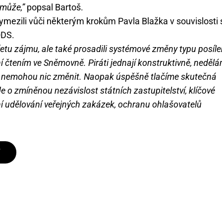
nemůže,”
popsal Bartoš.
a vymezili vůči některým krokům Pavla Blažka v souvislosti 
ODS.
řetu zájmu, ale také prosadili systémové změny typu posíle
vní čtením ve Sněmovně. Piráti jednají konstruktivně, neděl
m nemohou nic změnit. Naopak úspěšně tlačíme skutečná
 o zmíněnou nezávislost státních zastupitelství, klíčové
ění udělování veřejných zakázek, ochranu ohlašovatelů
T