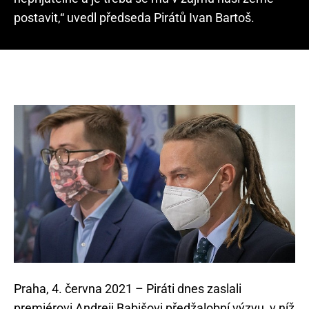
postavit,“ uvedl předseda Pirátů Ivan Bartoš.
Praha, 4. června 2021 – Piráti dnes zaslali
premiérovi Andreji Babišovi předžalobní výzvu, v níž