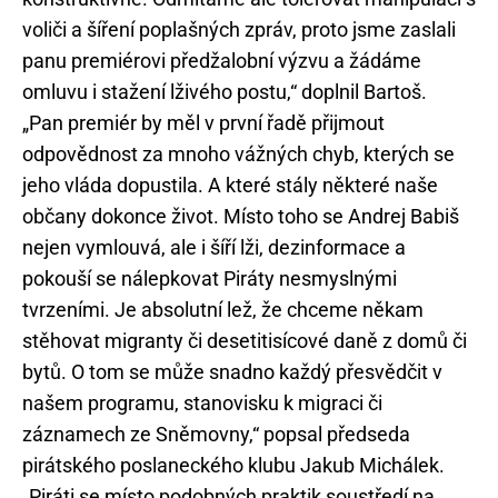
voliči a šíření poplašných zpráv, proto jsme zaslali
panu premiérovi předžalobní výzvu a žádáme
omluvu i stažení lživého postu,“ doplnil Bartoš.
„Pan premiér by měl v první řadě přijmout
odpovědnost za mnoho vážných chyb, kterých se
jeho vláda dopustila. A které stály některé naše
občany dokonce život. Místo toho se Andrej Babiš
nejen vymlouvá, ale i šíří lži, dezinformace a
pokouší se nálepkovat Piráty nesmyslnými
tvrzeními. Je absolutní lež, že chceme někam
stěhovat migranty či desetitisícové daně z domů či
bytů. O tom se může snadno každý přesvědčit v
našem programu, stanovisku k migraci či
záznamech ze Sněmovny,“ popsal předseda
pirátského poslaneckého klubu Jakub Michálek.
„Piráti se místo podobných praktik soustředí na