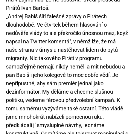
Pirátů Ivan Bartoš.
„Andrej Babiš šíří falešné zprávy o Pirátech
dlouhodobě. Ve čtvrtek během hlasování o
nedůvěře vlády to ale překročilo únosnou mez, když
napsal na Twitter komentář, v němž lže, že má
naše strana v úmyslu nastěhovat lidem do bytů
migranty. Nic takového Piráti v programu
samozřejmě nemají, nikdy neměli a mít nebudou a
pan Babiš i jeho kolegové to moc dobře vědí. Je
nepřípustné, aby sám premiér jednal jako
dezinformátor. My děláme a chceme slušnou
politiku, vedeme férovou předvolební kampaň. K
tomu samému vyzýváme také ostatní. Této vládě
jsme mnohokrát nabízeli pomocnou ruku,
předkládali jí smysluplné návrhy, jednáme
konstruktivně. Odmítáme ale tolerovat manipulaci s