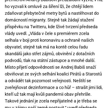
ho vyzvali k omluvě za šíření lži, že chtějí lidem
zdaňovat přebytečné metry bytů a nastěhovat do
domácností migranty. Stejně tak žádají stažení
příspěvku na Twitteru, kde lživé tvrzení předseda
vlády uvedl. „Vláda v čele s premiérem zcela
selhala v boji proti koronaviru a ochraně našich
obyvatel, stejně tak má na kontě celou řadu
skandálů jako střet zájmů, obvinění z dotačních
podvodů, tlak na státní zástupce a mnohé další.
Místo přijetí odpovědnosti se Andrej Babiš snaží
obviňovat ze svých selhání koalici Pirátů a Starostů
a odvádět tak pozornost veřejnosti. Neštítí se
zveřejňovat dezinformace a co hůř – strašit jimi lidi,
kteří už tak mají kvůli pandemii obav přehršle.
Takové jednání je zcela nepřijatelné a je třeba se
mu v zájmu naší země postavit,“ uvedl předseda