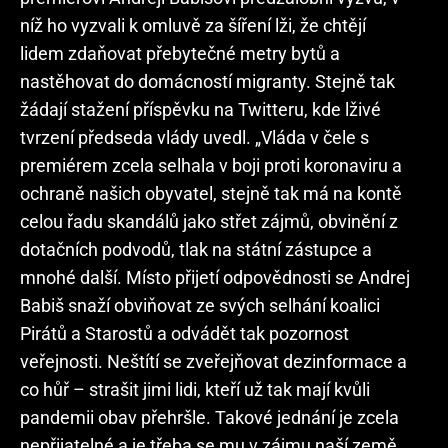
níž ho vyzvali k omluvě za šíření lži, že chtějí
lidem zdaňovat přebytečné metry bytů a
nastěhovat do domácností migranty. Stejně tak
žádají stažení příspěvku na Twitteru, kde lživé
tvrzení předseda vlády uvedl. „Vláda v čele s
premiérem zcela selhala v boji proti koronaviru a
ochraně našich obyvatel, stejně tak má na kontě
celou řadu skandálů jako střet zájmů, obvinění z
dotačních podvodů, tlak na státní zástupce a
mnohé další. Místo přijetí odpovědnosti se Andrej
Babiš snaží obviňovat ze svých selhání koalici
Pirátů a Starostů a odvádět tak pozornost
veřejnosti. Neštítí se zveřejňovat dezinformace a
co hůř – strašit jimi lidi, kteří už tak mají kvůli
pandemii obav přehršle. Takové jednání je zcela
nepřijatelné a je třeba se mu v zájmu naší země