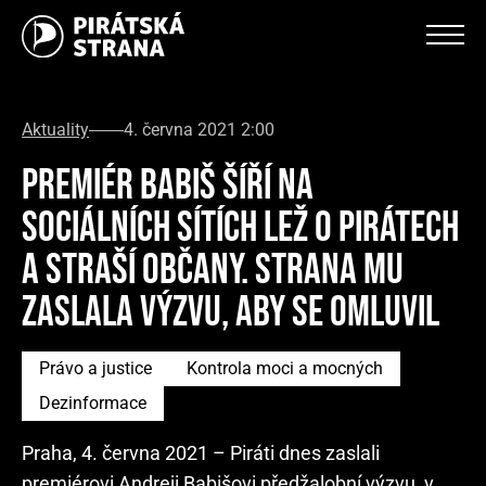
Aktuality
4. června 2021 2:00
PREMIÉR BABIŠ ŠÍŘÍ NA
SOCIÁLNÍCH SÍTÍCH LEŽ O PIRÁTECH
A STRAŠÍ OBČANY. STRANA MU
ZASLALA VÝZVU, ABY SE OMLUVIL
Právo a justice
Kontrola moci a mocných
Dezinformace
Praha, 4. června 2021 – Piráti dnes zaslali
premiérovi Andreji Babišovi předžalobní výzvu, v