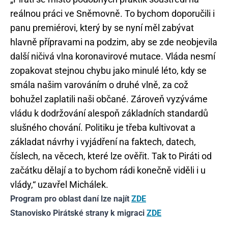
reálnou práci ve Sněmovně. To bychom doporučili i
panu premiérovi, který by se nyní měl zabývat
hlavně přípravami na podzim, aby se zde neobjevila
další ničivá vlna koronavirové mutace. Vláda nesmí
zopakovat stejnou chybu jako minulé léto, kdy se
smála našim varováním o druhé vlně, za což
bohužel zaplatili naši občané. Zároveň vyzýváme
vládu k dodržování alespoň základních standardů
slušného chování. Politiku je třeba kultivovat a
základat návrhy i vyjádření na faktech, datech,
číslech, na věcech, které lze ověřit. Tak to Piráti od
začátku dělají a to bychom rádi konečně viděli i u
vlády,“ uzavřel Michálek.
Program pro oblast daní lze najít
ZDE
Stanovisko Pirátské strany k migraci
ZDE