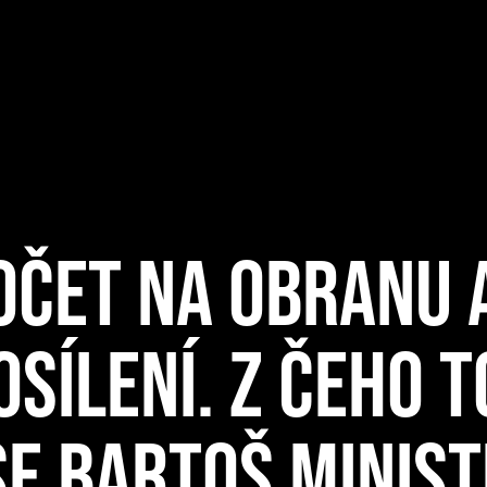
OČET NA OBRANU 
POSÍLENÍ. Z ČEHO 
 SE BARTOŠ MINIS