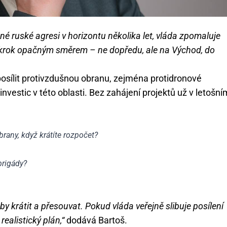
é ruské agresi v horizontu několika let, vláda zpomaluje
e krok opačným směrem – ne dopředu, ale na Východ, do
posílit protivzdušnou obranu, zejména protidronové
vestic v této oblasti. Bez zahájení projektů už v letošní
rany, když krátíte rozpočet?
brigády?
y krátit a přesouvat. Pokud vláda veřejně slibuje posílení
realistický plán,“
dodává Bartoš.