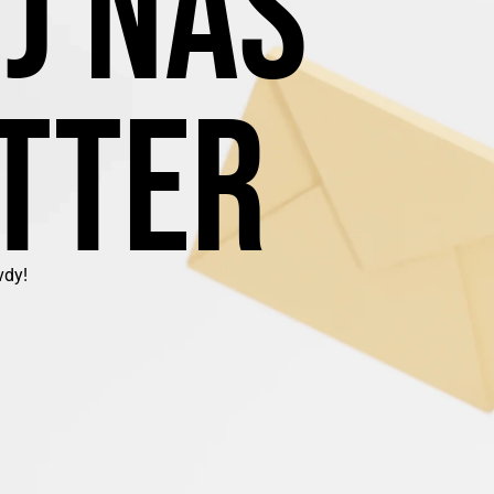
J NÁŠ
TTER
vdy!