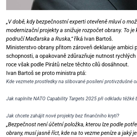
„V době, kdy bezpečnostní experti otevřeně mluví o možn
modernizační projekty a snižuje rozpočet obrany. To j
područí Maďarska a Ruska,“
říká Ivan Bartoš.
Ministerstvo obrany přitom zároveň deklaruje ambici 
schopnosti, a opakovaně zdůrazňuje nutnost rychlých in
roce však podle Pirátů nelze těchto cílů dosáhnout.
Ivan Bartoš se proto ministra ptá:
Kde vezmete prostředky na slibované posílení protivzdušné ob
Jak naplníte NATO Capability Targets 2025 při odkladu těžké 
Jak chcete zahájit nové projekty bez finančního krytí?
„Bezpečnost není účetní položka, kterou lze podle potřeb
obrany, musí jasně říct, kde na to vezme peníze a jaký je 