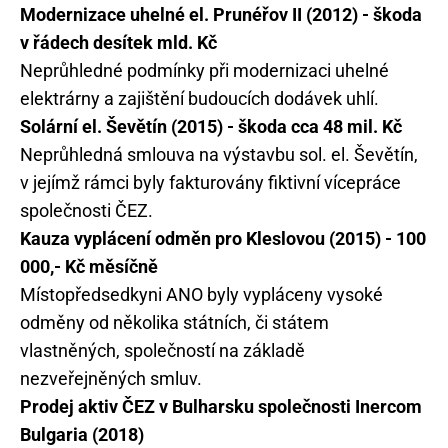
Modernizace uhelné el. Prunéřov II (2012) - škoda
v řádech desítek mld. Kč
Neprůhledné podmínky při modernizaci uhelné
elektrárny a zajištění budoucích dodávek uhlí.
Solární el. Ševětín (2015) - škoda cca 48 mil. Kč
Neprůhledná smlouva na výstavbu sol. el. Ševětín,
v jejímž rámci byly fakturovány fiktivní vícepráce
společnosti ČEZ.
Kauza vyplácení odměn pro Kleslovou (2015) - 100
000,- Kč měsíčně
Místopředsedkyni ANO byly vypláceny vysoké
odměny od několika státních, či státem
vlastněných, společností na základě
nezveřejněných smluv.
Prodej aktiv ČEZ v Bulharsku společnosti Inercom
Bulgaria (2018)