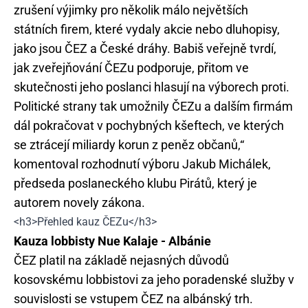
zrušení výjimky pro několik málo největších
státních firem, které vydaly akcie nebo dluhopisy,
jako jsou ČEZ a České dráhy. Babiš veřejně tvrdí,
jak zveřejňování ČEZu podporuje, přitom ve
skutečnosti jeho poslanci hlasují na výborech proti.
Politické strany tak umožnily ČEZu a dalším firmám
dál pokračovat v pochybných kšeftech, ve kterých
se ztrácejí miliardy korun z peněz občanů,“
komentoval rozhodnutí výboru Jakub Michálek,
předseda poslaneckého klubu Pirátů, který je
autorem novely zákona.
<h3>Přehled kauz ČEZu</h3>
Kauza lobbisty Nue Kalaje - Albánie
ČEZ platil na základě nejasných důvodů
kosovskému lobbistovi za jeho poradenské služby v
souvislosti se vstupem ČEZ na albánský trh.