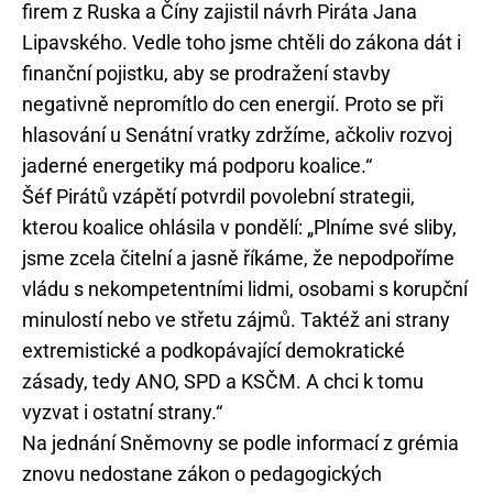
firem z Ruska a Číny zajistil návrh Piráta Jana
Lipavského. Vedle toho jsme chtěli do zákona dát i
finanční pojistku, aby se prodražení stavby
negativně nepromítlo do cen energií. Proto se při
hlasování u Senátní vratky zdržíme, ačkoliv rozvoj
jaderné energetiky má podporu koalice.“
Šéf Pirátů vzápětí potvrdil povolební strategii,
kterou koalice ohlásila v pondělí: „Plníme své sliby,
jsme zcela čitelní a jasně říkáme, že nepodpoříme
vládu s nekompetentními lidmi, osobami s korupční
minulostí nebo ve střetu zájmů. Taktéž ani strany
extremistické a podkopávající demokratické
zásady, tedy ANO, SPD a KSČM. A chci k tomu
vyzvat i ostatní strany.“
Na jednání Sněmovny se podle informací z grémia
znovu nedostane zákon o pedagogických