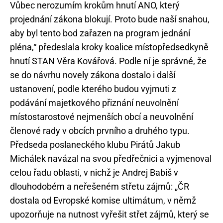
Vůbec nerozumím krokům hnutí ANO, který
projednání zákona blokují. Proto bude naší snahou,
aby byl tento bod zařazen na program jednání
pléna,“ předeslala kroky koalice místopředsedkyně
hnutí STAN Věra Kovářová. Podle ní je správné, že
se do návrhu novely zákona dostalo i další
ustanovení, podle kterého budou vyjmuti z
podávání majetkového přiznání neuvolnění
místostarostové nejmenších obcí a neuvolnění
členové rady v obcích prvního a druhého typu.
Předseda poslaneckého klubu Pirátů Jakub
Michálek navázal na svou předřečnici a vyjmenoval
celou řadu oblasti, v nichž je Andrej Babiš v
dlouhodobém a neřešeném střetu zájmů: „ČR
dostala od Evropské komise ultimátum, v němž
upozorňuje na nutnost vyřešit střet zájmů, který se