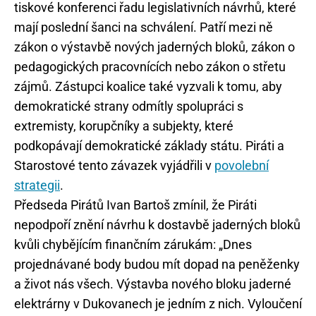
tiskové konferenci řadu legislativních návrhů, které
mají poslední šanci na schválení. Patří mezi ně
zákon o výstavbě nových jaderných bloků, zákon o
pedagogických pracovnících nebo zákon o střetu
zájmů. Zástupci koalice také vyzvali k tomu, aby
demokratické strany odmítly spolupráci s
extremisty, korupčníky a subjekty, které
podkopávají demokratické základy státu. Piráti a
Starostové tento závazek vyjádřili v
povolební
strategii
.
Předseda Pirátů Ivan Bartoš zmínil, že Piráti
nepodpoří znění návrhu k dostavbě jaderných bloků
kvůli chybějícím finančním zárukám: „Dnes
projednávané body budou mít dopad na peněženky
a život nás všech. Výstavba nového bloku jaderné
elektrárny v Dukovanech je jedním z nich. Vyloučení