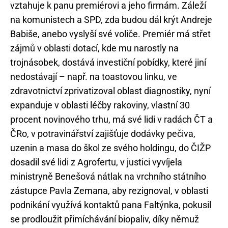
vztahuje k panu premiérovi a jeho firmám. Záleží
na komunistech a SPD, zda budou dál krýt Andreje
Babiše, anebo vyslyší své voliče. Premiér má střet
zájmů v oblasti dotací, kde mu narostly na
trojnásobek, dostává investiční pobídky, které jiní
nedostávají – např. na toastovou linku, ve
zdravotnictví zprivatizoval oblast diagnostiky, nyní
expanduje v oblasti léčby rakoviny, vlastní 30
procent novinového trhu, má své lidi v radách ČT a
ČRo, v potravinářství zajišťuje dodávky pečiva,
uzenin a masa do škol ze svého holdingu, do ČIŽP
dosadil své lidi z Agrofertu, v justici vyvíjela
ministryně Benešová nátlak na vrchního státního
zástupce Pavla Zemana, aby rezignoval, v oblasti
podnikání využívá kontaktů pana Faltýnka, pokusil
se prodloužit přimíchávání biopaliv, díky němuž