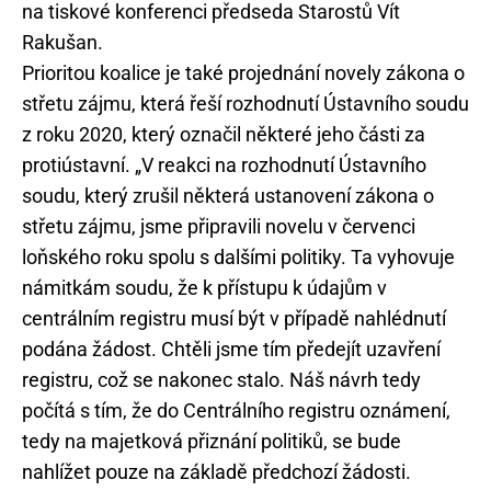
na tiskové konferenci předseda Starostů Vít
Rakušan.
Prioritou koalice je také projednání novely zákona o
střetu zájmu, která řeší rozhodnutí Ústavního soudu
z roku 2020, který označil některé jeho části za
protiústavní. „V reakci na rozhodnutí Ústavního
soudu, který zrušil některá ustanovení zákona o
střetu zájmu, jsme připravili novelu v červenci
loňského roku spolu s dalšími politiky. Ta vyhovuje
námitkám soudu, že k přístupu k údajům v
centrálním registru musí být v případě nahlédnutí
podána žádost. Chtěli jsme tím předejít uzavření
registru, což se nakonec stalo. Náš návrh tedy
počítá s tím, že do Centrálního registru oznámení,
tedy na majetková přiznání politiků, se bude
nahlížet pouze na základě předchozí žádosti.