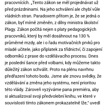
pracovnících. „Tento zákon se měl projednávat už
před prázdninami. Na jeho schválení ale chybí vůle
vládních stran. Paradoxem přitom je, že se jedná o
zákon, byť mírně změněn, z dílny ministra školství
Plagy. Zákon počítá nejen s platy pedagogických
pracovníků, který by měl dosáhnout na 130 %
průměrné mzdy, ale i o řadu motivačních prvků pro
mladé učitele, jako příplatek za třídnictví, či zapojení
odborníků z praxe do vzdělávacího procesu. Dnes
je poslední šance před volbami, kdy můžeme takto
důležitý zákon schválit. Proto na plénu navrhnu
předřazení tohoto bodu. Jsme ale znovu svědky, že
vzdělávání a změna jeho systému, není prioritou
této vlády. Zároveň vyzýváme pana premiéra, aby
si aktualizoval svoji předvolební knihu, ve které v
souvislosti tímto zákonem prokazatelně lže,“ uvedl