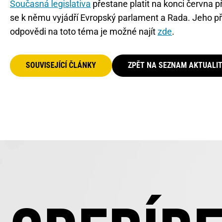
Současná legislativa
přestane platit na konci června p
se k němu vyjádří Evropský parlament a Rada. Jeho při
odpovědi na toto téma je možné najít
zde
.
SOUVISEJÍCÍ ČLÁNKY
ZPĚT NA SEZNAM AKTUALI