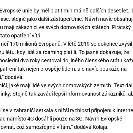
vropské unie by měl platit minimálně dalších deset let. 
e, stejně jako další zástupci Unie. Návrh navíc obsahuj
jakou mají zákazníci ve svých domovských státech. Pirátský
ato opatření vítá.
éměř 170 milionů Evropanů. V létě 2019 se dokonce zvýšil
étu, kdy lidé za roaming platili. To jasně dokazuje, že
 poslední dva roky cestoval do jiného členského státu kaž
patření tak nejen prospěje lidem, ale navíc poukáže na
,“ dodává.
aničí, jaké mají lidé ve svých domovských zemích. Text dá
nky. Stejně tak zavádí lepší informovanost zákazníků, a
idí se v zahraničí setkala s nižší rychlostí připojení k Intern
říklad namísto 4G dosáhli pouze na 3G. Návrh Evropské
rovnat, což samozřejmě vítám,“ dodává Kolaja.