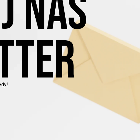
J NÁŠ
TTER
vdy!