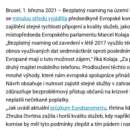
Brusel, 1. března 2021 – Bezplatný roaming na území E
se
minulou středu vyjádřila
předsedkyně Evropské komis
zajištění stejné rychlosti připojení a kvality služeb, 
místopředseda Evropského parlamentu Marcel Kolaja t
„Bezplatný roaming od zavedení v létě 2017 využilo t
obnos využívaných dat sedmnáctkrát oproti poslednímu l
Evropané mají o tuto možnost zájem,“ říká Kolaja. „Za
druhý majitel mobilního telefonu. Prodloužení těchto o
mnohé výhody, které nám evropská spolupráce přináší
Návrh obsahuje i nutnost zajistit stejné služby v zahr
zdůrazňuje bezproblémový přístup občanů na krizové li
neplatili nečekané poplatky.
„Jak uvádí aktuální
průzkum Eurobarometru
, třetina l
Zhruba čtvrtina zažila i horší kvalitu služeb, kdy nap
komise by měl tyto podmínky zlepšit a tím pádem i na