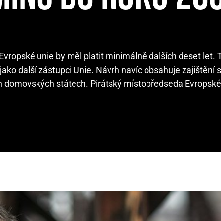
vropské unie by měl platit minimálně dalších deset let. 
ako další zástupci Unie. Návrh navíc obsahuje zajištění s
svých domovských státech. Pirátský místopředseda Evrops