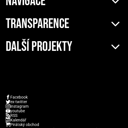
NAVIGACE
TRANSPARENCE
DALŠÍ PROJEKTY
Facebook
ex-twitter
instagram
youtube
RSS
Kalendář
Pirátský obchod