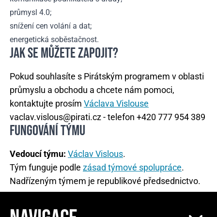
průmysl 4.0;
snížení cen volání a dat;
energetická soběstačnost.
JAK SE MŮŽETE ZAPOJIT?
Pokud souhlasíte s Pirátským programem v oblasti
průmyslu a obchodu a chcete nám pomoci,
kontaktujte prosím
Václava Vislouse
vaclav.vislous@pirati.cz
- telefon +420 777 954 389
FUNGOVÁNÍ TÝMU
Vedoucí týmu:
Václav Vislous
.
Tým funguje podle
zásad týmové spolupráce
.
Nadřízeným týmem je republikové předsednictvo.