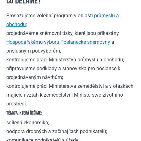
CO DĚLÁME?
Prosazujeme volební program v oblasti
průmyslu a
obchodu
;
projednáváme sněmovní tisky, které jsou přikázány
Hospodářskému výboru Poslanecké sněmovny
a
příslušným podvýborům;
kontrolujeme práci Ministerstva průmyslu a obchodu;
připravujeme podklady a stanoviska pro poslance k
projednávaným návrhům;
kontrolujeme práci Ministerstva zemědělství a v otázkách
majících vztah k zemědělství i Ministerstvo životního
prostředí.
TÉMATA, KTERÁ ŘEŠÍME:
sdílená ekonomika;
podpora drobných a začínajících podnikatelů;
komunikace podnikatelů s úřady;