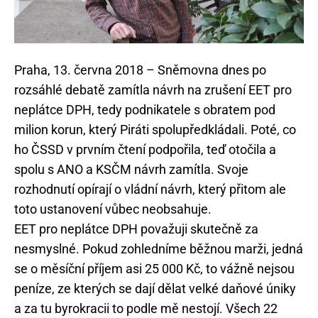
Praha, 13. června 2018 – Sněmovna dnes po
rozsáhlé debatě zamítla návrh na zrušení EET pro
neplátce DPH, tedy podnikatele s obratem pod
milion korun, který Piráti spolupředkládali. Poté, co
ho ČSSD v prvním čtení podpořila, teď otočila a
spolu s ANO a KSČM návrh zamítla. Svoje
rozhodnutí opírají o vládní návrh, který přitom ale
toto ustanovení vůbec neobsahuje.
EET pro neplátce DPH považuji skutečně za
nesmyslné. Pokud zohledníme běžnou marži, jedná
se o měsíční příjem asi 25 000 Kč, to vážně nejsou
peníze, ze kterých se dají dělat velké daňové úniky
a za tu byrokracii to podle mě nestojí. Všech 22