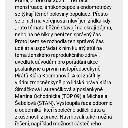
Praha, 7. března 2024 – Témata
menstruace, antikoncepce a endometriózy
se týkají téměř poloviny populace. Přesto
se o nich na veřejnosti mluví jen zřídka kdy.
„Tato témata běžně stávají na okraji zájmu,
nebo na ně nikdy není ten správný čas.
Proto jsem se rozhodla ten správný čas
udělat a uspořádat k nim kulatý stůl na
téma ženského reprodukčního zdraví,“
uvedla k důvodům pro pořádání akce
poslankyně a první místopředsedkyně
Pirátů Klára Kocmanová. Akci zaštítily
vládní zmocněnkyně pro lidská práva Klára
Šimáčková Laurenčíková a poslankyně
Martina Ochodnická (TOP 09) a Michaela
Šebelová (STAN). Vystoupila řada odbornic
a odborníků, kteří společně sdíleli data a
zkušenosti z praxe. Navrhovali také možná
řešení, například možnost částečného