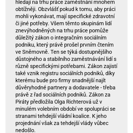
hledají na trhu práce zaměstnání mnohem
obtížněji. Obzvlášť pokud k tomu, aby práci
mohli vykonávat, mají specifické zdravotní
či jiné potřeby. Všem těmto skupinám lidí
znevýhodněných na trhu práce pomůže
důležitý zákon o integračním sociálním
podniku, který právě prošel prvním čtením
ve Sněmovně. Ten se týká dostupnějšího
důstojného a stabilního zaměstnávání lidí s
různě specifickými potřebami. Zákon zajistí
také vznik registru sociálních podniků, díky
kterému bude pro firmy snadnější najít
důvěryhodné partnery a dodavatele - třeba
právě z řad sociálních podniků. Zákon za
Piráty předložila Olga Richterová už v
minulém volebním období ve spolupráci se
stranami tehdejší vládní koalice. K jeho
projednání však za tehdejší vlády vůbec
nedošlo.