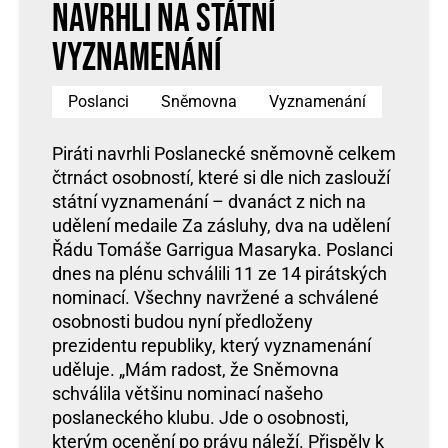
navrhli na státní
vyznamenání
Poslanci
Sněmovna
Vyznamenání
Piráti navrhli Poslanecké sněmovně celkem
čtrnáct osobností, které si dle nich zaslouží
státní vyznamenání – dvanáct z nich na
udělení medaile Za zásluhy, dva na udělení
Řádu Tomáše Garrigua Masaryka. Poslanci
dnes na plénu schválili 11 ze 14 pirátských
nominací. Všechny navržené a schválené
osobnosti budou nyní předloženy
prezidentu republiky, který vyznamenání
uděluje. „Mám radost, že Sněmovna
schválila většinu nominací našeho
poslaneckého klubu. Jde o osobnosti,
kterým ocenění po právu náleží. Přispěly k