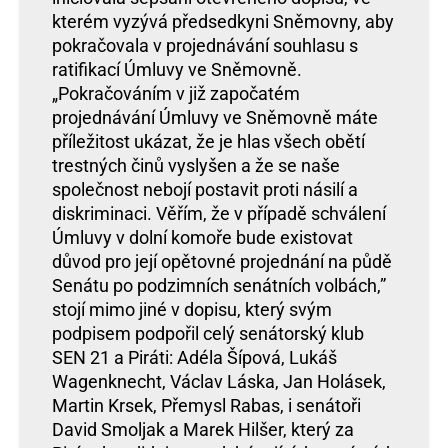
kterém vyzývá předsedkyni Sněmovny, aby
pokračovala v projednávání souhlasu s
ratifikací Úmluvy ve Sněmovně.
„Pokračováním v již započatém
projednávání Úmluvy ve Sněmovně máte
příležitost ukázat, že je hlas všech obětí
trestných činů vyslyšen a že se naše
společnost nebojí postavit proti násilí a
diskriminaci. Věřím, že v případě schválení
Úmluvy v dolní komoře bude existovat
důvod pro její opětovné projednání na půdě
Senátu po podzimních senátních volbách,”
stojí mimo jiné v dopisu, který svým
podpisem podpořil celý senátorský klub
SEN 21 a Piráti: Adéla Šípová, Lukáš
Wagenknecht, Václav Láska, Jan Holásek,
Martin Krsek, Přemysl Rabas, i senátoři
David Smoljak a Marek Hilšer, který za