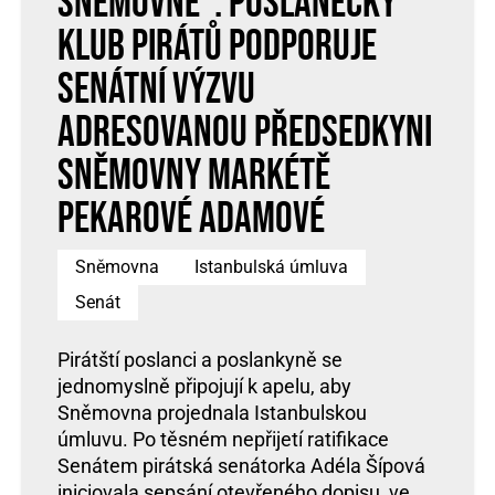
Sněmovně”: Poslanecký
klub Pirátů podporuje
senátní výzvu
adresovanou předsedkyni
Sněmovny Markétě
Pekarové Adamové
Sněmovna
Istanbulská úmluva
Senát
Pirátští poslanci a poslankyně se
jednomyslně připojují k apelu, aby
Sněmovna projednala Istanbulskou
úmluvu. Po těsném nepřijetí ratifikace
Senátem pirátská senátorka Adéla Šípová
iniciovala sepsání otevřeného dopisu, ve