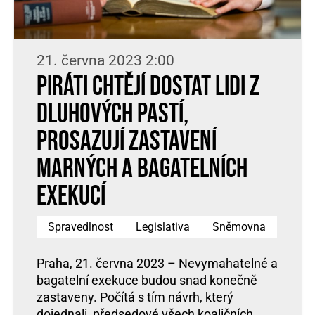
21. června 2023 2:00
Piráti chtějí dostat lidi z
dluhových pastí,
prosazují zastavení
marných a bagatelních
exekucí
Spravedlnost
Legislativa
Sněmovna
Praha, 21. června 2023 – Nevymahatelné a
bagatelní exekuce budou snad konečně
zastaveny. Počítá s tím návrh, který
dojednali, předsedové všech koaličních