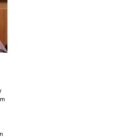
y
kem
em