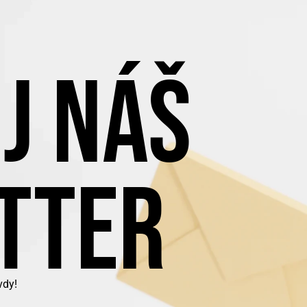
J NÁŠ
TTER
vdy!