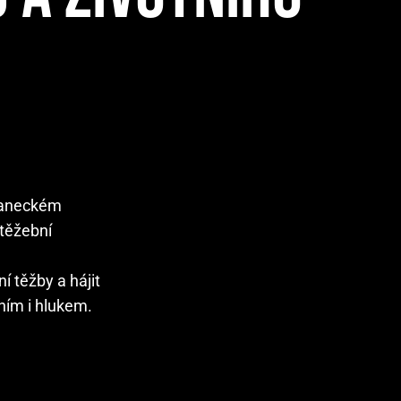
slaneckém
 těžební
 těžby a hájit
ním i hlukem.