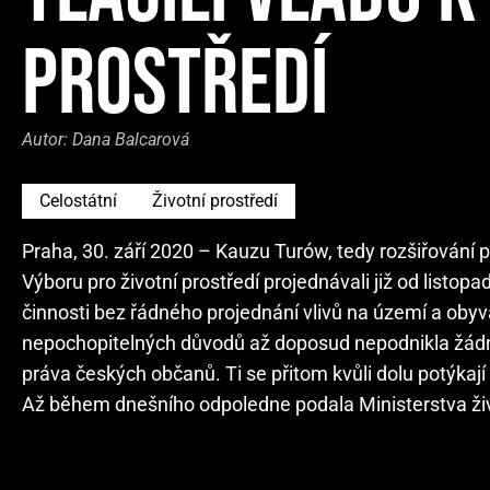
PROSTŘEDÍ
Autor:
Dana Balcarová
Celostátní
Životní prostředí
Praha, 30. září 2020 – Kauzu Turów, tedy rozšiřování
Výboru pro životní prostředí projednávali již od listo
činnosti bez řádného projednání vlivů na území a obyv
nepochopitelných důvodů až doposud nepodnikla žádné f
práva českých občanů. Ti se přitom kvůli dolu potýka
Až během dnešního odpoledne podala Ministerstva živo