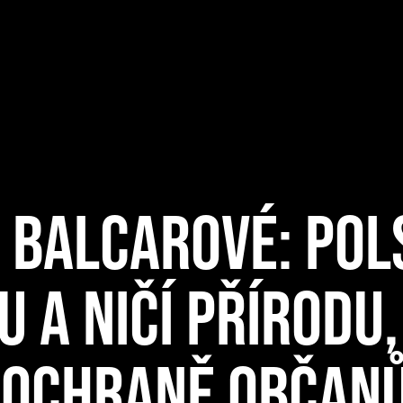
 BALCAROVÉ: POL
 A NIČÍ PŘÍRODU,
K OCHRANĚ OBČANŮ