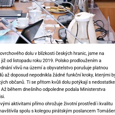
povrchového dolu v blízkosti českých hranic, jsme na
 již od listopadu roku 2019. Polsko prodloužením a
ednání vlivů na území a obyvatelstvo porušuje platnou
dů až doposud nepodnikla žádné funkční kroky, kterými b
ských občanů. Ti se přitom kvůli dolu potýkají s nedostat
. Až během dnešního odpoledne podala Ministerstva
si.
svými aktivitami přímo ohrožuje životní prostředí i kvalitu
m navštívila spolu s kolegou pirátským poslancem Tomáš