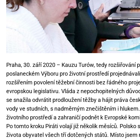
Praha, 30. září 2020 – Kauzu Turów, tedy rozšiřování 
poslaneckém Výboru pro životní prostředí projednávali
rozšířením povolení těžební činnosti bez řádného proj
evropskou legislativu. Vláda z nepochopitelných důvo
se snažila odvrátit prodloužení těžby a hájit práva če
vody ve studních, s nadměrným znečištěním i hlukem
životního prostředí a zahraničí podnět k Evropské komi
Po tomto kroku Piráti volají již několik měsíců. Polsko 
života obyvatel všech tří dotčených států. Místo jse