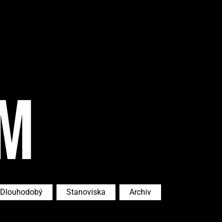
M
Dlouhodobý
Stanoviska
Archiv