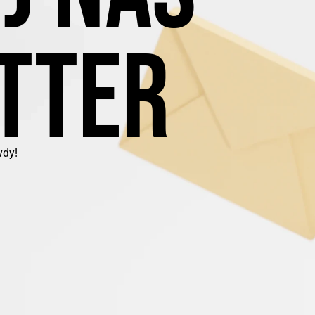
TTER
vdy!