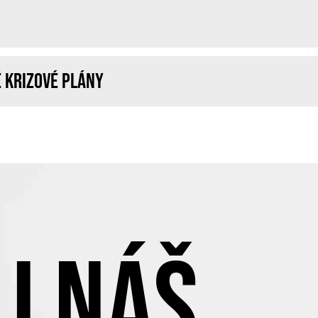
 krizové plány
J NÁŠ