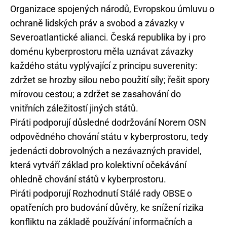
Organizace spojených národů, Evropskou úmluvu o
ochraně lidských práv a svobod a závazky v
Severoatlantické alianci. Česká republika by i pro
doménu kyberprostoru měla uznávat závazky
každého státu vyplývající z principu suverenity:
zdržet se hrozby silou nebo použití síly; řešit spory
mírovou cestou; a zdržet se zasahování do
vnitřních záležitostí jiných států.
Piráti podporují důsledné dodržování Norem OSN
odpovědného chování státu v kyberprostoru, tedy
jedenácti dobrovolných a nezávazných pravidel,
která vytváří základ pro kolektivní očekávání
ohledně chování států v kyberprostoru.
Piráti podporují Rozhodnutí Stálé rady OBSE o
opatřeních pro budování důvěry, ke snížení rizika
konfliktu na základě používání informačních a