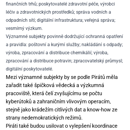
finančních trhů; poskytovatelé zdravotní péče, výrobci
léčiv a zdravotnických prostředků; správa vodních a
odpadních sítí; digitální infrastruktura; veřejná správa;
vesmírný výzkum.
Významné subjekty povinně dodržující ochranná opatření
a pravidla: poštovní a kurýrní služby; nakládání s odpady;
výroba, zpracování a distribuce chemikálií; výroba,
zpracování a distribuce potravin; zpracovatelský průmysl;
digitální poskytovatelé.
Mezi významné subjekty by se podle Pirátů měla
zařadit také špičková vědecká a výzkumná
pracoviště, která čelí zvyšujícímu se počtu
kyberútoků a zahraničním vlivovým operacím,
stejně jako krádežím citlivých dat a know-how ze
strany nedemokratických režimů.
Piráti také budou usilovat o vylepšení koordinace