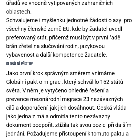
úřadů ve vhodně vytipovaných zahraničních
oblastech.
Schvalujeme i myšlenku jednotné žádosti o azyl pro
všechny členské země EU, kde by žadatel uvedl
preferovaný stát, přičemž musí být v první řadě
brán zřetel na slučování rodin, jazykovou
vybavenost a další kompetence žadatele.
GLOBÁLNÍ PŘÍSTUP
Jako první krok správným směrem vnímáme
Globální pakt o migraci, který schválilo 152 států
světa. V něm je vytyčeno ohledně řešení a
prevence mezinárodní migrace 23 nezávazných
cílů a doporučení, jak jich dosáhnout. Česká vláda
jako jedna z mála odmítla tento nezávazný
dokument podpořit, ztížila tak svou pozici při dalším
jednání. Požadujeme přistoupení k tomuto paktu a