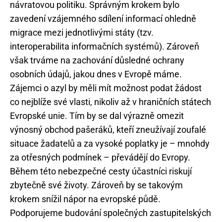
návratovou politiku. Správným krokem bylo
zavedení vzájemného sdílení informací ohledně
migrace mezi jednotlivými státy (tzv.
interoperabilita informačních systémů). Zároveň
však trváme na zachování důsledné ochrany
osobních údajů, jakou dnes v Evropě máme.
Zájemci o azyl by měli mít možnost podat žádost
co nejblíže své vlasti, nikoliv až v hraničních státech
Evropské unie. Tím by se dal výrazně omezit
výnosný obchod pašeráků, kteří zneužívají zoufalé
situace žadatelů a za vysoké poplatky je – mnohdy
za otřesných podmínek – převádějí do Evropy.
Během této nebezpečné cesty účastníci riskují
zbytečně své životy. Zároveň by se takovým
krokem snížil nápor na evropské půdě.
Podporujeme budování společných zastupitelských