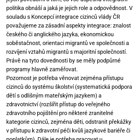
politika obnáší a jaká je jejich role a odpovědnost. V
souladu s Koncepcí integrace cizinců vlády ČR
považujeme za zásadní aspekty integrace: znalost
českého či anglického jazyka, ekonomickou
soběstačnost, orientaci migrantů ve společnosti a
rozvíjení vztahů migrantů s majoritní společností.
Právě na tyto dovednosti by se měly podpůrné
programy hlavně zaměřovat.
Pozornost je potřeba věnovat zejména přístupu
cizinců do systému školství (systematická podpora
dětí s odlišným mateřským jazykem) a
zdravotnictví (rozšířit přístup do veřejného
zdravotního pojištění pro některé zranitelné
kategorie cizinců, zejména děti, odstranit překážky
v přístupu k zdravotní péči kvůli jazykové bariéře či
poplatkům). Dále je potřeba pracovat u