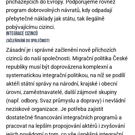
přicházejících do Evropy. Podporujeme rovněž
program dobrovolných návratů, kdy odpadají
přebytečné náklady jak státu, tak ilegálně
pobývajícímu cizinci.
INTEGRACE CIZINCŮ
ZAČLEŇOVÁNÍ DO SPOLEČNOSTI
Zásadní je i správné začlenění nově příchozích
cizinců do naší společnosti. Migrační politika České
republiky musí být doprovázena komplexní a
systematickou integrační politikou, na níž se podílí
aktéři státní správy na národní, krajské i obecní
úrovni, zaměstnavatelé, další zájmové skupiny
(např. odbory, Svaz průmyslu a dopravy) i nevládní
neziskové organizace. Je potřeba zajistit
dostatečné financování integračních programů a
pracovat na lepším propojování aktérů i zvyšování
jejich povědomí o tom, co vše úspěšná integrační