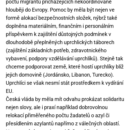
počtu migrantů přicházejících nekoordinovaně
hlouběji do Evropy. Pomoc by měla být nejen ve
formě alokací bezpečnostních složek, nýbrž také
doplněna materiálním, finančním i personálním
příspěvkem k zajištění důstojných podmínek v
dlouhodobě přeplněných uprchlických táborech
(zajištění základních potřeb, zdravotnického
vybavení, podpory vzdělávání uprchlíků). Stejně tak
chceme podporovat země, které hostí uprchlíky blíž
jejich domovině (Jordánsko, Libanon, Turecko).
Uprchlíci se však nesmí stát prostředkem k vydírání
EU.
Česká vláda by měla mít odvahu prokázat solidaritu
nejen slovy, ale i praxí například dobrovolnou
relokací přiměřeného počtu žadatelů o azyl či
přesídlením azylantů napřímo z válečných oblastí.