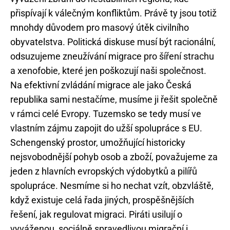
přispívají k válečným konfliktům. Právě ty jsou totiž
mnohdy důvodem pro masový útěk civilního
obyvatelstva. Politická diskuse musí být racionální,
odsuzujeme zneužívání migrace pro šíření strachu
a xenofobie, které jen poškozují naši společnost.
Na efektivní zvládání migrace ale jako Česká
republika sami nestačíme, musíme ji řešit společně
v rámci celé Evropy. Tuzemsko se tedy musí ve
vlastním zájmu zapojit do užší spolupráce s EU.
Schengenský prostor, umožňující historicky
nejsvobodnější pohyb osob a zboží, považujeme za
jeden z hlavních evropských výdobytků a pilířů
spolupráce. Nesmíme si ho nechat vzít, obzvláště,
když existuje celá řada jiných, prospěšnějších
řešení, jak regulovat migraci. Piráti usilují o
vyváženou, sociálně spravedlivou migrační i