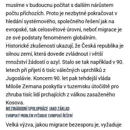
musíme v budoucnu počítat s dalším nárůstem
počtu příchozích. Proto je nezbytné pokračovat v
hledání systémového, společného řešení jak na
evropské, tak celosvětové úrovni, neboť migrace je
ze své podstaty fenoménem globálním.
Historické zkušenosti ukazují, že Česká republika je
silnou zemí, která dovede zvládnout i větší
množství žádostí o azyl. Stalo se tak například v 90.
letech při přijetí 6 tisíc válečných uprchlíků z
Jugoslávie. Koncem 90. let pak tehdejší vláda
Miloše Zemana poskytla v tuzemsku útočiště pro
zhruba tisíc lidí prchajících z válkou zasaženého
Kosova.
MEZINÁRODNÍ SPOLUPRÁCE JAKO ZÁKLAD
EVROPSKÝ PROBLÉM VYŽADUJE EVROPSKÉ ŘEŠENÍ
Velká výzva, jakou migrace bezesporu je, vyžaduje