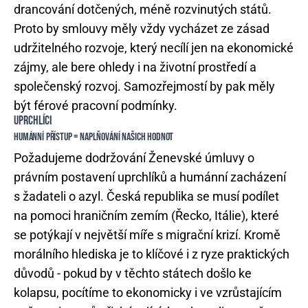
drancování dotčených, méně rozvinutých států.
Proto by smlouvy měly vždy vycházet ze zásad
udržitelného rozvoje, který necílí jen na ekonomické
zájmy, ale bere ohledy i na životní prostředí a
společenský rozvoj. Samozřejmostí by pak měly
být férové pracovní podmínky.
UPRCHLÍCI
HUMÁNNÍ PŘÍSTUP = NAPLŇOVÁNÍ NAŠICH HODNOT
Požadujeme dodržování Ženevské úmluvy o
právním postavení uprchlíků a humánní zacházení
s žadateli o azyl. Česká republika se musí podílet
na pomoci hraničním zemím (Řecko, Itálie), které
se potýkají v největší míře s migrační krizí. Kromě
morálního hlediska je to klíčové i z ryze praktických
důvodů - pokud by v těchto státech došlo ke
kolapsu, pocítíme to ekonomicky i ve vzrůstajícím