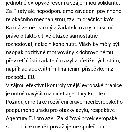
jednotné evropské řešení a vzájemnou solidaritu.
Za Piráty ale nepodporujeme zavedení povinného
relokačního mechanismu, tzv. migračních kvót.
Každá země i každý z žadatelů o azyl musí mít
právo o takto citlivé otázce samostatně
rozhodovat, nelze nikoho nutit. Vlády by měly být
naopak pozitivně motivovány k dobrovolnému
převzetí části žadatelů o azyl z přetížených států,
například adekvátním finančním příspěvkem z
rozpočtu EU.
V zájmu efektivní kontroly vnější evropské hranice
je nutné navýšit rozpočet agentury Frontex.
Požadujeme také rozšíření pravomocí Evropského
podpůrného úřadu pro otázky azylu, respektive
Agentury EU pro azyl. Za klíčový prvek evropské
spolupráce rovněž považujeme společnou