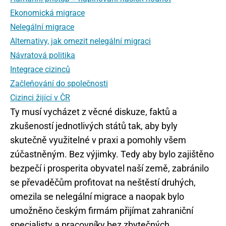
Ekonomická migrace
Nelegální migrace
Alternativy, jak omezit nelegální migraci
Návratová politika
Integrace cizinců
Začleňování do společnosti
Cizinci žijící v ČR
Ty musí vycházet z věcné diskuze, faktů a
zkušeností jednotlivých států tak, aby byly
skutečně využitelné v praxi a pomohly všem
zúčastněným. Bez výjimky. Tedy aby bylo zajištěno
bezpečí i prosperita obyvatel naší země, zabránilo
se převaděčům profitovat na neštěstí druhých,
omezila se nelegální migrace a naopak bylo
umožněno českým firmám přijímat zahraniční
specialisty a pracovníky bez zbytečných