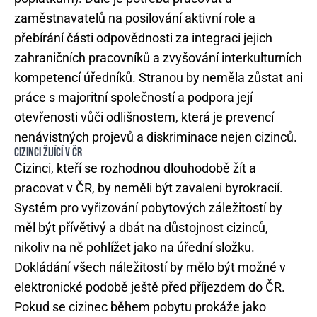
zaměstnavatelů na posilování aktivní role a
přebírání části odpovědnosti za integraci jejich
zahraničních pracovníků a zvyšování interkulturních
kompetencí úředníků. Stranou by neměla zůstat ani
práce s majoritní společností a podpora její
otevřenosti vůči odlišnostem, která je prevencí
nenávistných projevů a diskriminace nejen cizinců.
CIZINCI ŽIJÍCÍ V ČR
Cizinci, kteří se rozhodnou dlouhodobě žít a
pracovat v ČR, by neměli být zavaleni byrokracií.
Systém pro vyřizování pobytových záležitostí by
měl být přívětivý a dbát na důstojnost cizinců,
nikoliv na ně pohlížet jako na úřední složku.
Dokládání všech náležitostí by mělo být možné v
elektronické podobě ještě před příjezdem do ČR.
Pokud se cizinec během pobytu prokáže jako