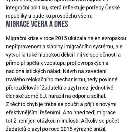
integrační politiku, která reflektuje potřeby České
republiky a bude ku prospěchu všem.
MIGRACE VČERA A DNES
Migrační krize v roce 2015 ukázala nejen evropskou
nepřipravenost a slabiny imigračního systému, ale
vytvořila také hlubokou dělící linii ve společnosti a
přímo přispěla k vzestupu protievropských a
nacionalistických nálad. Návrh na zavedení
trvalého relokačního mechanismu, tedy povinné
přerozdělování žadatelů o azyl mezi jednotlivé
členské země EU, narazil na odpor a selhal.
Z těchto chyb je třeba se poučit a přijít s novými
efektivnějšími řešeními. A to hned teď, migrace
totiž není jen otázkou minulosti. Ačkoliv se počet
žadatelů o azyl po roce 2015 výrazně snížil,