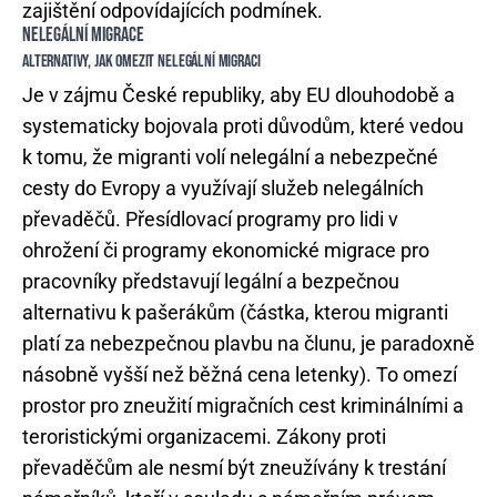
zajištění odpovídajících podmínek.
NELEGÁLNÍ MIGRACE
ALTERNATIVY, JAK OMEZIT NELEGÁLNÍ MIGRACI
Je v zájmu České republiky, aby EU dlouhodobě a
systematicky bojovala proti důvodům, které vedou
k tomu, že migranti volí nelegální a nebezpečné
cesty do Evropy a využívají služeb nelegálních
převaděčů. Přesídlovací programy pro lidi v
ohrožení či programy ekonomické migrace pro
pracovníky představují legální a bezpečnou
alternativu k pašerákům (částka, kterou migranti
platí za nebezpečnou plavbu na člunu, je paradoxně
násobně vyšší než běžná cena letenky). To omezí
prostor pro zneužití migračních cest kriminálními a
teroristickými organizacemi. Zákony proti
převaděčům ale nesmí být zneužívány k trestání