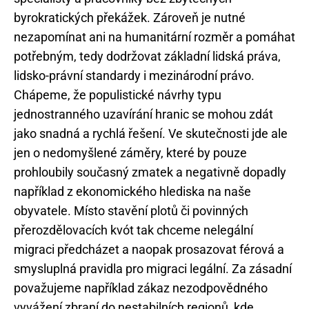
byrokratických překážek. Zároveň je nutné
nezapomínat ani na humanitární rozměr a pomáhat
potřebným, tedy dodržovat základní lidská práva,
lidsko-právní standardy i mezinárodní právo.
Chápeme, že populistické návrhy typu
jednostranného uzavírání hranic se mohou zdát
jako snadná a rychlá řešení. Ve skutečnosti jde ale
jen o nedomyšlené záměry, které by pouze
prohloubily současný zmatek a negativně dopadly
například z ekonomického hlediska na naše
obyvatele. Místo stavění plotů či povinných
přerozdělovacích kvót tak chceme nelegální
migraci předcházet a naopak prosazovat férová a
smysluplná pravidla pro migraci legální. Za zásadní
považujeme například zákaz nezodpovědného
vyvážení zbraní do nestabilních regionů, kde