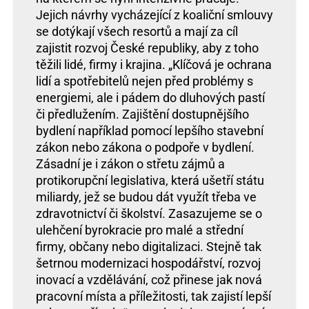
Jejich návrhy vycházející z koaliční smlouvy
se dotýkají všech resortů a mají za cíl
zajistit rozvoj České republiky, aby z toho
těžili lidé, firmy i krajina. „Klíčová je ochrana
lidí a spotřebitelů nejen před problémy s
energiemi, ale i pádem do dluhových pastí
či předlužením. Zajištění dostupnějšího
bydlení například pomocí lepšího stavební
zákon nebo zákona o podpoře v bydlení.
Zásadní je i zákon o střetu zájmů a
protikorupční legislativa, která ušetří státu
miliardy, jež se budou dát využít třeba ve
zdravotnictví či školství. Zasazujeme se o
ulehčení byrokracie pro malé a střední
firmy, občany nebo digitalizaci. Stejně tak
šetrnou modernizaci hospodářství, rozvoj
inovací a vzdělávání, což přinese jak nová
pracovní místa a příležitosti, tak zajistí lepší