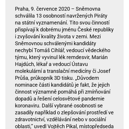
Praha, 9. července 2020 – Sněmovna
schválila 13 osobností navržených Piráty
na státní vyznamenání. Tito svou činností
přispívají k dobrému jménu České republiky
i zvyšování kvality života v zemi. Mezi
Sněmovnou schválenými kandidáty
nechybí Tomáš Cihlář, vedoucí vědeckého
týmu, který vyvinul lék remdesvir, Marián
Hajdúch, lékař a vedoucí Ústavu
molekulární a translační medicíny či Josef
Průša, průkopník 3D tisku. „Důvodem
nominace části kandidátů je fakt, že jejich
činnost významně pomáhá při zmírňování
dopadů a řešení celosvětové pandemie
koronaviru. Další vybrané osobnosti se
zasadily například o zlepšování prostředí ve
zdravotnictví, vzdělávání nebo v sociální
oblasti,” uvedl Vojtěch Pikal, místopředseda