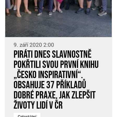
9. září 2020 2:00
Piráti dnes slavnostně
pokřtili svou první knihu
„Česko InsPIRATIvní“.
Obsahuje 37 příkladů
dobré praxe, jak zlepšit
životy lidí v ČR
Celostátní