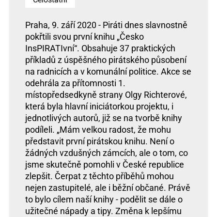
Praha, 9. září 2020 - Piráti dnes slavnostně
pokřtili svou první knihu „Česko
InsPIRATIvní“. Obsahuje 37 praktických
příkladů z úspěšného pirátského působení
na radnicích a v komunální politice. Akce se
odehrála za přítomnosti 1.
místopředsedkyně strany Olgy Richterové,
která byla hlavní iniciátorkou projektu, i
jednotlivých autorů, již se na tvorbě knihy
podíleli. „Mám velkou radost, že mohu
představit první pirátskou knihu. Není o
žádných vzdušných zámcích, ale o tom, co
jsme skutečně pomohli v České republice
zlepšit. Čerpat z těchto příběhů mohou
nejen zastupitelé, ale i běžní občané. Právě
to bylo cílem naší knihy - podělit se dále o
užitečné nápady a tipy. Změna k lepšímu