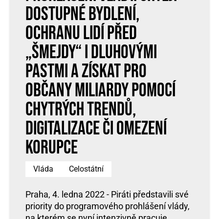
dostupné bydlení,
ochranu lidí před
„šmejdy“ i dluhovými
pastmi a získat pro
občany miliardy pomocí
chytrých trendů,
digitalizace či omezení
korupce
Vláda
Celostátní
Praha, 4. ledna 2022 - Piráti představili své
priority do programového prohlášení vlády,
na kterém se nyní intenzivně pracuje.