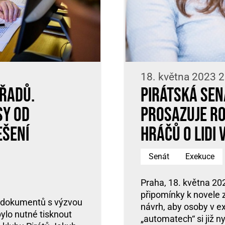
18. května 2023 2
úřadů.
Pirátská sen
sy od
prosazuje ro
ešení
hráčů o lidi 
Senát
Exekuce
Praha, 18. května 20
připomínky k novele 
ch dokumentů s výzvou
návrh, aby osoby v e
bylo nutné tisknout
„automatech“ si již n