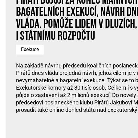
Piráti bojují za konec marných
bagatelních exekucí, návrh d
vláda. Pomůže lidem v dluzích
i státnímu rozpočtu
Exekuce
Na základě návrhu předsedů koaličních poslaneck
Pirátů dnes vláda projedná návrh, jehož cílem je v
nevymahatelné a bagatelní exekuce. Týkat se to 
Exekutorské komory až 80 tisíc osob. Celkem i s v
půjde o zastavení až 2 milionů exekucí. Do novely
předsedovi poslaneckého klubu Pirátů Jakubovi Mi
prosadit také online dohled státu nad exekutors