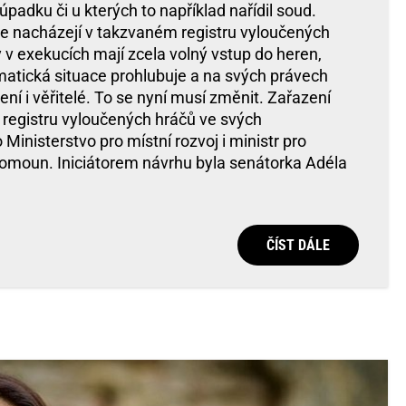
úpadku či u kterých to například nařídil soud.
e nacházejí v takzvaném registru vyloučených
 v exekucích mají zcela volný vstup do heren,
ematická situace prohlubuje a na svých právech
ení i věřitelé. To se nyní musí změnit. Zařazení
registru vyloučených hráčů ve svých
Ministerstvo pro místní rozvoj i ministr pro
alomoun. Iniciátorem návrhu byla senátorka Adéla
ČÍST DÁLE