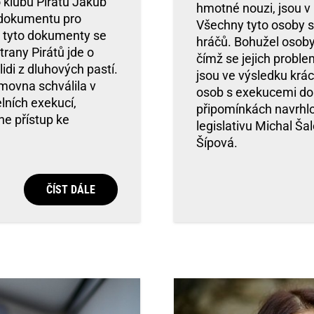
 klubu Pirátů Jakub
hmotné nouzi, jsou v 
 dokumentu pro
Všechny tyto osoby s
o tyto dokumenty se
hráčů. Bohužel osoby
rany Pirátů jde o
čímž se jejich probl
idi z dluhových pastí.
jsou ve výsledku krác
movna schválila v
osob s exekucemi do 
lních exekucí,
připomínkách navrhlo 
ne přístup ke
legislativu Michal Š
Šípová.
ČÍST DÁLE