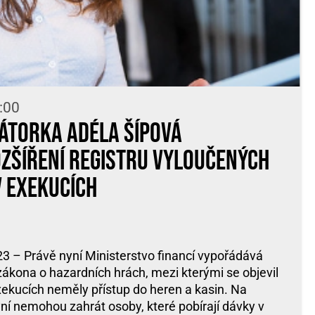
:00
átorka Adéla Šípová
zšíření registru vyloučených
v exekucích
23 – Právě nyní Ministerstvo financí vypořádává
zákona o hazardních hrách, mezi kterými se objevil
xekucích neměly přístup do heren a kasin. Na
yní nemohou zahrát osoby, které pobírají dávky v