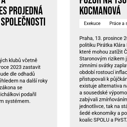
 a
Pozor na tsu
nes projedná
Kocmanová
, společnosti
Exekuce
Práce a s
Praha, 13. prosince 
politiku Pirátka Klá
které mohou zatížit 
Staronovým rizikem j
ých klubů včetně
zimními svátky zaplavu
 roce 2023 zastavit
období rostoucí infla
bude dle odhadů
přistupovali k půjč
ýhledem na další roky
existuje alternativa
 zákona se
a sousedské výpomoci
chálkovi podařil
zabývali zmírňováním
kým systémem.
jednotlivce, tak na s
šedé ekonomiky a por
koalic SPOLU a PirS