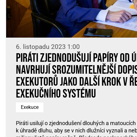
6. listopadu 2023 1:00
Piráti zjednodušují papíry od 
Navrhují srozumitelnější dopi
exekutorů jako další krok v ř
exekučního systému
Exekuce
Piráti usilují o zjednodušení dlouhých a matoucí
k úhradě dluhu, aby se v nich dlužníci vyznali a ne