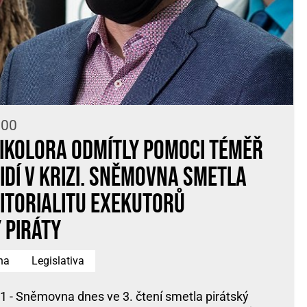
:00
rikolora odmítly pomoci téměř
idí v krizi. Sněmovna smetla
itorialitu exekutorů
 Piráty
na
Legislativa
1 - Sněmovna dnes ve 3. čtení smetla pirátský