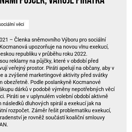
nami půjček, varuje Pirátka
ociální věci
2021 – Členka sněmovního Výboru pro sociální
ra Kocmanová upozorňuje na novou vlnu exekucí,
Českou republiku v průběhu roku 2022.
sou reklamy na půjčky, které v období před
jí veřejný prostor. Piráti apelují na občany, aby v
ce a zvýšené marketingové aktivity před svátky
kám obezřetně. Podle poslankyně Kocmanové
 nákupu dárků v podobě výměny nepotřebných věcí
. Piráti se v uplynulém volební období aktivně
 následků dluhových spirál a exekucí jak na
tátní rozpočet. Záměr řešit problematiku exekucí,
adenství je rovněž součástí koaliční smlouvy
TAN.