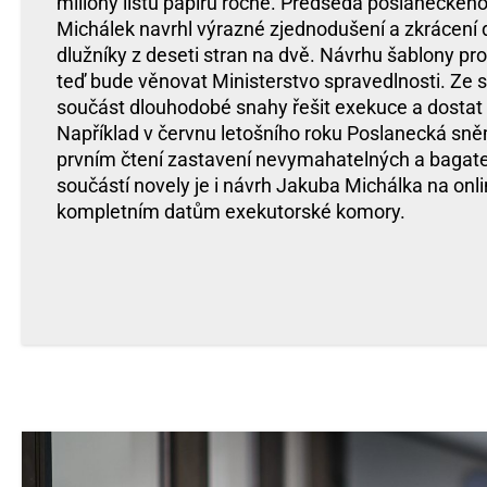
miliony listů papíru ročně. Předseda poslaneckého
Michálek navrhl výrazné zjednodušení a zkrácení
dlužníky z deseti stran na dvě. Návrhu šablony pr
teď bude věnovat Ministerstvo spravedlnosti. Ze st
součást dlouhodobé snahy řešit exekuce a dostat l
Například v červnu letošního roku Poslanecká sně
prvním čtení zastavení nevymahatelných a bagate
součástí novely je i návrh Jakuba Michálka na onli
kompletním datům exekutorské komory.