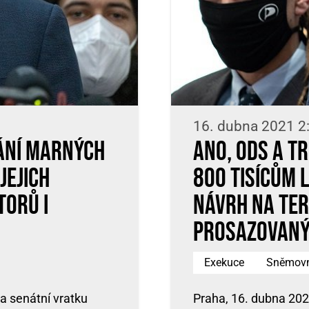
16. dubna 2021 2
hání marných
ANO, ODS a T
jejich
800 tisícům l
torů i
návrh na ter
prosazovaný
Exekuce
Sněmov
a senátní vratku
Praha, 16. dubna 202