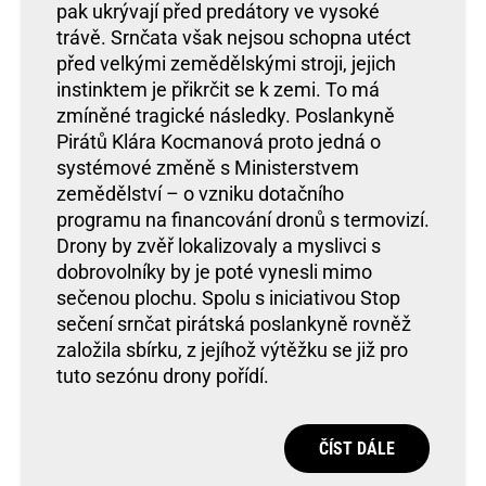
pak ukrývají před predátory ve vysoké
trávě. Srnčata však nejsou schopna utéct
před velkými zemědělskými stroji, jejich
instinktem je přikrčit se k zemi. To má
zmíněné tragické následky. Poslankyně
Pirátů Klára Kocmanová proto jedná o
systémové změně s Ministerstvem
zemědělství – o vzniku dotačního
programu na financování dronů s termovizí.
Drony by zvěř lokalizovaly a myslivci s
dobrovolníky by je poté vynesli mimo
sečenou plochu. Spolu s iniciativou Stop
sečení srnčat pirátská poslankyně rovněž
založila sbírku, z jejíhož výtěžku se již pro
tuto sezónu drony pořídí.
ČÍST DÁLE