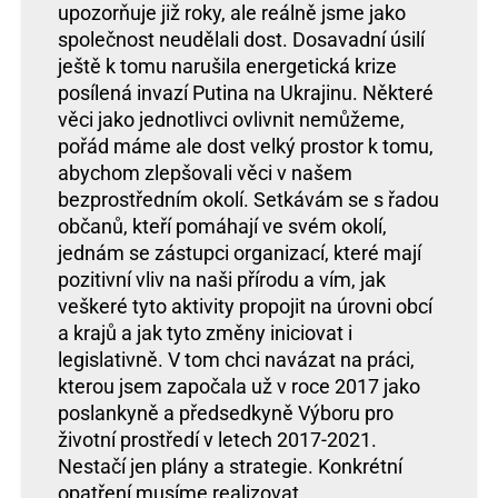
upozorňuje již roky, ale reálně jsme jako
společnost neudělali dost. Dosavadní úsilí
ještě k tomu narušila energetická krize
posílená invazí Putina na Ukrajinu. Některé
věci jako jednotlivci ovlivnit nemůžeme,
pořád máme ale dost velký prostor k tomu,
abychom zlepšovali věci v našem
bezprostředním okolí. Setkávám se s řadou
občanů, kteří pomáhají ve svém okolí,
jednám se zástupci organizací, které mají
pozitivní vliv na naši přírodu a vím, jak
veškeré tyto aktivity propojit na úrovni obcí
a krajů a jak tyto změny iniciovat i
legislativně. V tom chci navázat na práci,
kterou jsem započala už v roce 2017 jako
poslankyně a předsedkyně Výboru pro
životní prostředí v letech 2017-2021.
Nestačí jen plány a strategie. Konkrétní
opatření musíme realizovat.