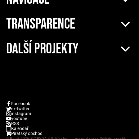
TRANSPARENCE
DALŠÍ PROJEKTY
Facebook
ex-twitter
instagram
youtube
RSS
Kalendář
Pirátský obchod
©
Piráti, 2026.
CC-BY-SA 4.0
. Všechna práva vyhlazena. Sdílejte a nechte