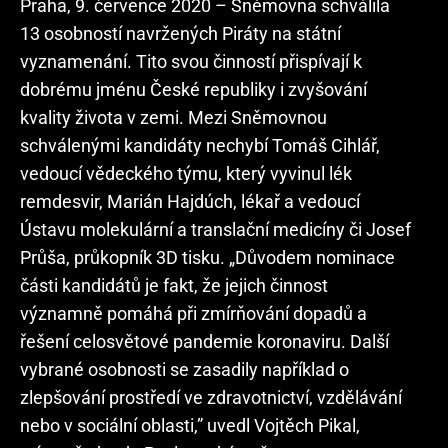
Praha, 9. července 2020 – Sněmovna schválila
13 osobností navržených Piráty na státní
vyznamenání. Tito svou činností přispívají k
dobrému jménu České republiky i zvyšování
kvality života v zemi. Mezi Sněmovnou
schválenými kandidáty nechybí Tomáš Cihlář,
vedoucí vědeckého týmu, který vyvinul lék
remdesvir, Marián Hajdúch, lékař a vedoucí
Ústavu molekulární a translační medicíny či Josef
Průša, průkopník 3D tisku. „Důvodem nominace
části kandidátů je fakt, že jejich činnost
významně pomáhá při zmírňování dopadů a
řešení celosvětové pandemie koronaviru. Další
vybrané osobnosti se zasadily například o
zlepšování prostředí ve zdravotnictví, vzdělávání
nebo v sociální oblasti,” uvedl Vojtěch Pikal,