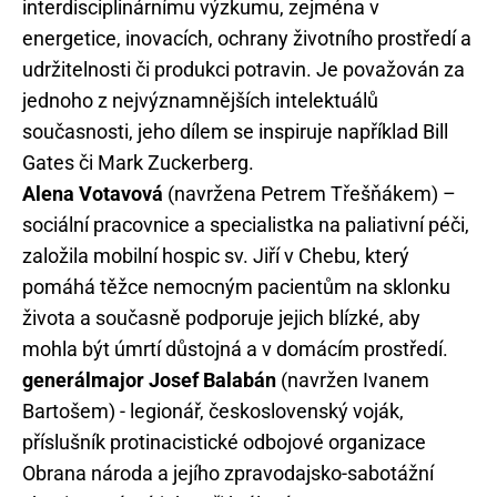
interdisciplinárnímu výzkumu, zejména v
energetice, inovacích, ochrany životního prostředí a
udržitelnosti či produkci potravin. Je považován za
jednoho z nejvýznamnějších intelektuálů
současnosti, jeho dílem se inspiruje například Bill
Gates či Mark Zuckerberg.
Alena Votavová
(navržena Petrem Třešňákem) –
sociální pracovnice a specialistka na paliativní péči,
založila mobilní hospic sv. Jiří v Chebu, který
pomáhá těžce nemocným pacientům na sklonku
života a současně podporuje jejich blízké, aby
mohla být úmrtí důstojná a v domácím prostředí.
generálmajor Josef Balabán
(navržen Ivanem
Bartošem) - legionář, československý voják,
příslušník protinacistické odbojové organizace
Obrana národa a jejího zpravodajsko-sabotážní