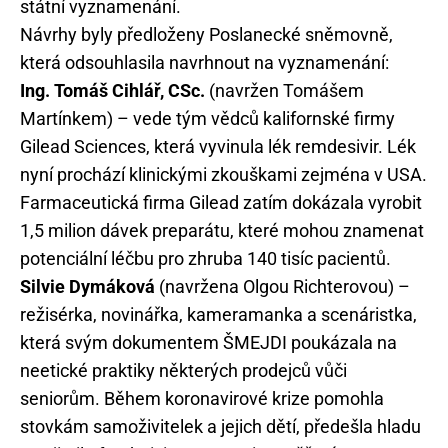
státní vyznamenání.
Návrhy byly předloženy Poslanecké sněmovně,
která odsouhlasila navrhnout na vyznamenání:
Ing. Tomáš Cihlář, CSc.
(navržen Tomášem
Martínkem) – vede tým vědců kalifornské firmy
Gilead Sciences, která vyvinula lék remdesivir. Lék
nyní prochází klinickými zkouškami zejména v USA.
Farmaceutická firma Gilead zatím dokázala vyrobit
1,5 milion dávek preparátu, které mohou znamenat
potenciální léčbu pro zhruba 140 tisíc pacientů.
Silvie Dymáková
(navržena Olgou Richterovou) –
režisérka, novinářka, kameramanka a scenáristka,
která svým dokumentem ŠMEJDI poukázala na
neetické praktiky některých prodejců vůči
seniorům. Během koronavirové krize pomohla
stovkám samoživitelek a jejich dětí, předešla hladu