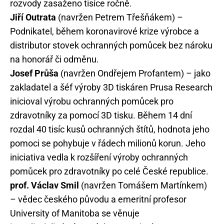
rozvody zasaženo tisíce ročně.
Jiří Outrata
(navržen Petrem Třešňákem) –
Podnikatel, během koronavirové krize výrobce a
distributor stovek ochranných pomůcek bez nároku
na honorář či odměnu.
Josef Průša
(navržen Ondřejem Profantem) – jako
zakladatel a šéf výroby 3D tiskáren Prusa Research
inicioval výrobu ochranných pomůcek pro
zdravotníky za pomocí 3D tisku. Během 14 dní
rozdal 40 tisíc kusů ochranných štítů, hodnota jeho
pomoci se pohybuje v řádech milionů korun. Jeho
iniciativa vedla k rozšíření výroby ochranných
pomůcek pro zdravotníky po celé České republice.
prof. Václav Smil
(navržen Tomášem Martínkem)
– vědec českého původu a emeritní profesor
University of Manitoba se věnuje