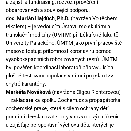
a zajistila fundraising, rozvoz i prověření
obdarovaných a související podporu.
doc. Marián Hajdúch, Ph.D.
(navržen Vojtěchem
Pikalem) – je vedoucím Ústavu molekulární a
translační medicíny (ÚMTM) při Lékařské fakultě
Univerzity Palackého. ÚMTM jako první pracoviště
masově testuje přítomnost koronaviru pomocí
vysokokapacitních robotizovaných testů. ÚMTM
byl pověřen koordinací laboratoří připravujících
plošné testování populace v rámci projektu tzv.
chytré karantény.
Markéta Nováková
(navržena Olgou Richterovou)
– zakladatelka spolku Cochem.cz a propagátorka
cochemské praxe, která s cílem ochrany dětí
pomáhá deeskalovat spory v rozvodových řízeních
a zajišťuje perspektivní výchovu dětí, kterých je