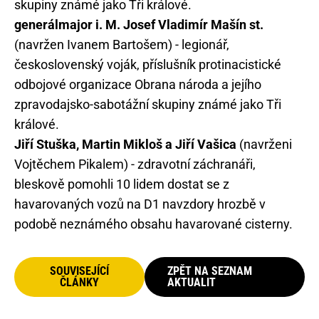
skupiny známé jako Tři králové.
generálmajor i. M. Josef Vladimír Mašín st.
(navržen Ivanem Bartošem) - legionář,
československý voják, příslušník protinacistické
odbojové organizace Obrana národa a jejího
zpravodajsko-sabotážní skupiny známé jako Tři
králové.
Jiří Stuška, Martin Mikloš a Jiří Vašica
(navrženi
Vojtěchem Pikalem) - zdravotní záchranáři,
bleskově pomohli 10 lidem dostat se z
havarovaných vozů na D1 navzdory hrozbě v
podobě neznámého obsahu havarované cisterny.
SOUVISEJÍCÍ
ZPĚT NA SEZNAM
ČLÁNKY
AKTUALIT