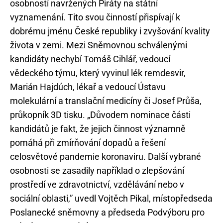
osobností navržených Piráty na státní
vyznamenání. Tito svou činností přispívají k
dobrému jménu České republiky i zvyšování kvality
života v zemi. Mezi Sněmovnou schválenými
kandidáty nechybí Tomáš Cihlář, vedoucí
vědeckého týmu, který vyvinul lék remdesvir,
Marián Hajdúch, lékař a vedoucí Ústavu
molekulární a translační medicíny či Josef Průša,
průkopník 3D tisku. „Důvodem nominace části
kandidátů je fakt, že jejich činnost významně
pomáhá při zmírňování dopadů a řešení
celosvětové pandemie koronaviru. Další vybrané
osobnosti se zasadily například o zlepšování
prostředí ve zdravotnictví, vzdělávání nebo v
sociální oblasti,” uvedl Vojtěch Pikal, místopředseda
Poslanecké sněmovny a předseda Podvýboru pro