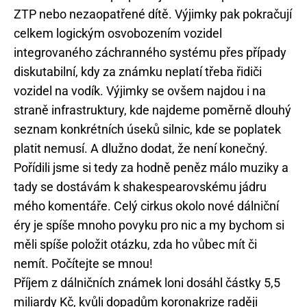
ZTP nebo nezaopatřené dítě. Výjimky pak pokračují
celkem logickým osvobozením vozidel
integrovaného záchranného systému přes případy
diskutabilní, kdy za známku neplatí třeba řidiči
vozidel na vodík. Výjimky se ovšem najdou i na
straně infrastruktury, kde najdeme poměrně dlouhý
seznam konkrétních úseků silnic, kde se poplatek
platit nemusí. A dlužno dodat, že není konečný.
Pořídili jsme si tedy za hodně peněz málo muziky a
tady se dostávám k shakespearovskému jádru
mého komentáře. Celý cirkus okolo nové dálniční
éry je spíše mnoho povyku pro nic a my bychom si
měli spíše položit otázku, zda ho vůbec mít či
nemít. Počítejte se mnou!
Příjem z dálničních známek loni dosáhl částky 5,5
miliardy Kč, kvůli dopadům koronakrize raději