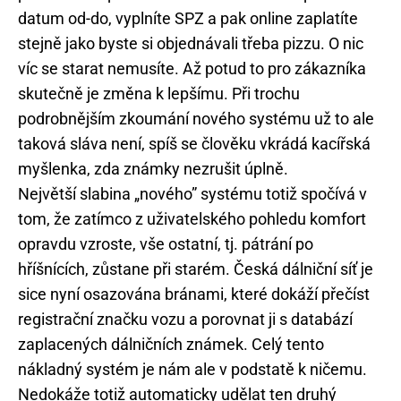
datum od-do, vyplníte SPZ a pak online zaplatíte
stejně jako byste si objednávali třeba pizzu. O nic
víc se starat nemusíte. Až potud to pro zákazníka
skutečně je změna k lepšímu. Při trochu
podrobnějším zkoumání nového systému už to ale
taková sláva není, spíš se člověku vkrádá kacířská
myšlenka, zda známky nezrušit úplně.
Největší slabina „nového” systému totiž spočívá v
tom, že zatímco z uživatelského pohledu komfort
opravdu vzroste, vše ostatní, tj. pátrání po
hříšnících, zůstane při starém. Česká dálniční síť je
sice nyní osazována bránami, které dokáží přečíst
registrační značku vozu a porovnat ji s databází
zaplacených dálničních známek. Celý tento
nákladný systém je nám ale v podstatě k ničemu.
Nedokáže totiž automaticky udělat ten druhý