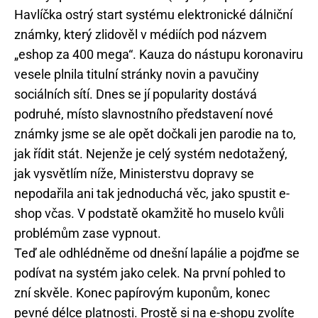
Havlíčka ostrý start systému elektronické dálniční
známky, který zlidověl v médiích pod názvem
„eshop za 400 mega“. Kauza do nástupu koronaviru
vesele plnila titulní stránky novin a pavučiny
sociálních sítí. Dnes se jí popularity dostává
podruhé, místo slavnostního představení nové
známky jsme se ale opět dočkali jen parodie na to,
jak řídit stát. Nejenže je celý systém nedotažený,
jak vysvětlím níže, Ministerstvu dopravy se
nepodařila ani tak jednoduchá věc, jako spustit e-
shop včas. V podstatě okamžitě ho muselo kvůli
problémům zase vypnout.
Teď ale odhlédněme od dnešní lapálie a pojďme se
podívat na systém jako celek. Na první pohled to
zní skvěle. Konec papírovým kuponům, konec
pevné délce platnosti. Prostě si na e-shopu zvolíte