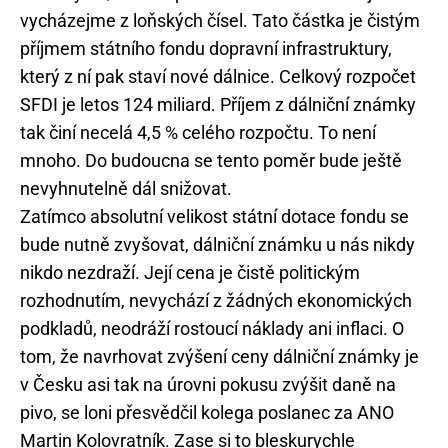
vycházejme z loňských čísel. Tato částka je čistým
příjmem státního fondu dopravní infrastruktury,
který z ní pak staví nové dálnice. Celkový rozpočet
SFDI je letos 124 miliard. Příjem z dálniční známky
tak činí necelá 4,5 % celého rozpočtu. To není
mnoho. Do budoucna se tento poměr bude ještě
nevyhnutelně dál snižovat.
Zatímco absolutní velikost státní dotace fondu se
bude nutně zvyšovat, dálniční známku u nás nikdy
nikdo nezdraží. Její cena je čistě politickým
rozhodnutím, nevychází z žádných ekonomických
podkladů, neodráží rostoucí náklady ani inflaci. O
tom, že navrhovat zvýšení ceny dálniční známky je
v Česku asi tak na úrovni pokusu zvýšit daně na
pivo, se loni přesvědčil kolega poslanec za ANO
Martin Kolovratník. Zase si to bleskurychle