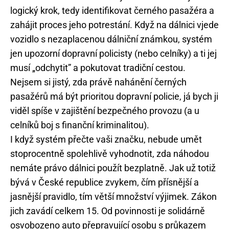
logický krok, tedy identifikovat černého pasažéra a
zahájit proces jeho potrestání. Když na dálnici vjede
vozidlo s nezaplacenou dálniční známkou, systém
jen upozorní dopravní policisty (nebo celníky) a ti jej
musí „odchytit” a pokutovat tradiční cestou.
Nejsem si jistý, zda právě nahánění černých
pasažérů má být prioritou dopravní policie, já bych ji
viděl spíše v zajištění bezpečného provozu (a u
celníků boj s finanční kriminalitou).
I když systém přečte vaši značku, nebude umět
stoprocentně spolehlivě vyhodnotit, zda náhodou
nemáte právo dálnici použít bezplatně. Jak už totiž
bývá v České republice zvykem, čím přísnější a
jasnější pravidlo, tím větší množství výjimek. Zákon
jich zavádí celkem 15. Od povinnosti je solidárně
osvobozeno auto přepravující osobu s průkazem