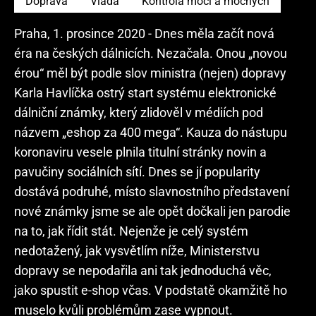
Doprava
Vláda
Kontrola moci a mocných
Praha, 1. prosince 2020 - Dnes měla začít nová
éra na českých dálnicích. Nezačala. Onou „novou
érou“ měl být podle slov ministra (nejen) dopravy
Karla Havlíčka ostrý start systému elektronické
dálniční známky, který zlidověl v médiích pod
názvem „eshop za 400 mega“. Kauza do nástupu
koronaviru vesele plnila titulní stránky novin a
pavučiny sociálních sítí. Dnes se jí popularity
dostává podruhé, místo slavnostního představení
nové známky jsme se ale opět dočkali jen parodie
na to, jak řídit stát. Nejenže je celý systém
nedotažený, jak vysvětlím níže, Ministerstvu
dopravy se nepodařila ani tak jednoduchá věc,
jako spustit e-shop včas. V podstatě okamžitě ho
muselo kvůli problémům zase vypnout.