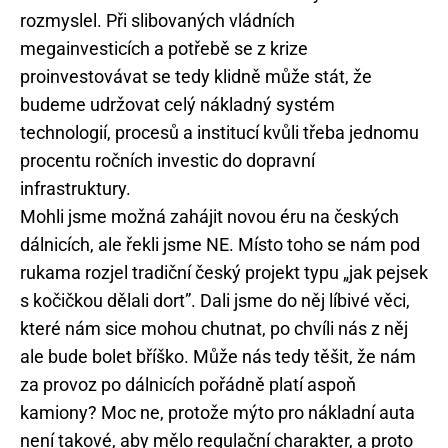
rozmyslel. Při slibovaných vládních
megainvesticích a potřebě se z krize
proinvestovávat se tedy klidně může stát, že
budeme udržovat celý nákladný systém
technologií, procesů a institucí kvůli třeba jednomu
procentu ročních investic do dopravní
infrastruktury.
Mohli jsme možná zahájit novou éru na českých
dálnicích, ale řekli jsme NE. Místo toho se nám pod
rukama rozjel tradiční český projekt typu „jak pejsek
s kočičkou dělali dort”. Dali jsme do něj líbivé věci,
které nám sice mohou chutnat, po chvíli nás z něj
ale bude bolet bříško. Může nás tedy těšit, že nám
za provoz po dálnicích pořádně platí aspoň
kamiony? Moc ne, protože mýto pro nákladní auta
není takové, aby mělo regulační charakter, a proto