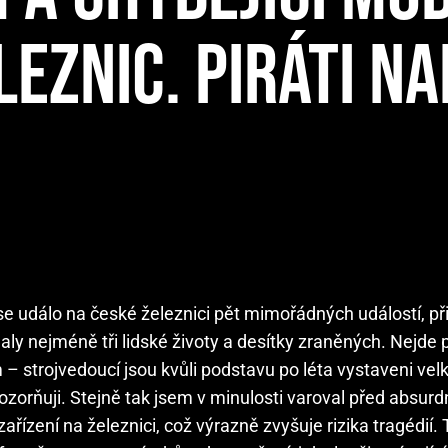
EZNIC. PIRÁTI NA
e událo na české železnici pět mimořádných událostí, př
ly nejméně tři lidské životy a desítky zraněných. Nejde 
– strojvedoucí jsou kvůli podstavu po léta vystaveni vel
rňuji. Stejně tak jsem v minulosti varoval před absur
zení na železnici, což výrazně zvyšuje rizika tragédií. 