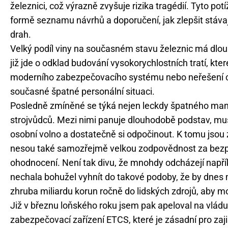
železnici, což výrazně zvyšuje rizika tragédií. Tyto po
formě seznamu návrhů a doporučení, jak zlepšit stávají
drah.
Velký podíl viny na současném stavu železnic má dlou
již jde o odklad budování vysokorychlostních tratí, kt
moderního zabezpečovacího systému nebo neřešení ch
současné špatné personální situaci.
Posledně zmíněné se týká nejen leckdy špatného man
strojvůdců. Mezi nimi panuje dlouhodobě podstav, musí
osobní volno a dostatečně si odpočinout. K tomu jsou 
nesou také samozřejmě velkou zodpovědnost za bezp
ohodnocení. Není tak divu, že mnohdy odcházejí napří
nechala bohužel vyhnít do takové podoby, že by dnes m
zhruba miliardu korun ročně do lidských zdrojů, aby mo
Již v březnu loňského roku jsem pak apeloval na vlád
zabezpečovací zařízení ETCS, které je zásadní pro zaj