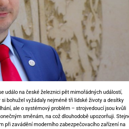
e událo na české železnici pět mimořádných událostí,
si bohužel vyžádaly nejméně tři lidské životy a desítky
lhání, ale o systémový problém – strojvedoucí jsou kvůli
nekonečným směnám, na což dlouhodobě upozorňuji. Stejn
ím při zavádění moderního zabezpečovacího zařízení na