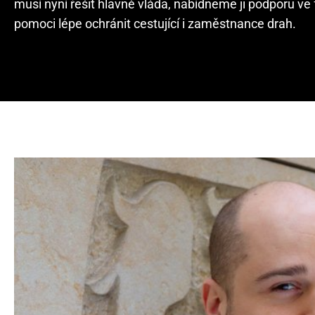
musí nyní řešit hlavně vláda, nabídneme ji podporu ve 
pomoci lépe ochránit cestující i zaměstnance drah.