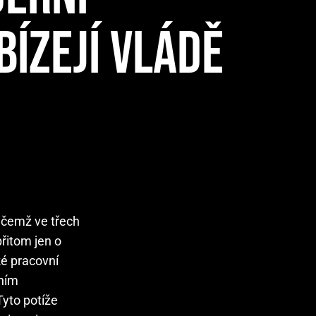
BÍZEJÍ VLÁDĚ
ičemž ve třech
přitom jen o
ké pracovní
dním
Tyto potíže