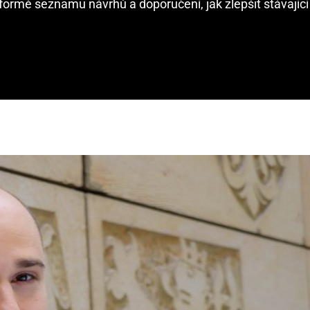
formě seznamu návrhů a doporučení, jak zlepšit stávající 