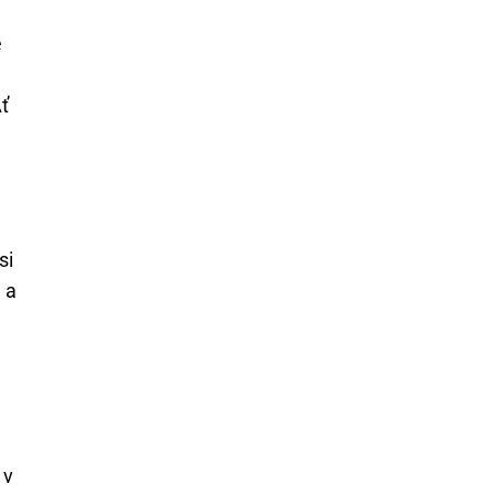
e
ť
si
 a
 v