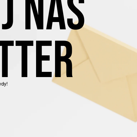
J NÁŠ
TTER
vdy!