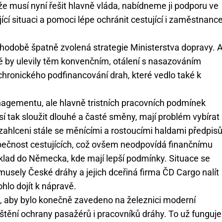
tíže musí nyní řešit hlavně vláda, nabídneme ji podporu ve
cí situaci a pomoci lépe ochránit cestující i zaměstnanc
hodobě špatně zvolená strategie Ministerstva dopravy. A
eré by ulevily těm konvenčním, otálení s nasazováním
ronického podfinancování drah, které vedlo také k
agementu, ale hlavně tristních pracovních podmínek
 tak sloužit dlouhé a časté směny, mají problém vybírat 
zahlceni stále se měnícími a rostoucími haldami předpisů
ečnost cestujících, což ovšem neodpovídá finančnímu
klad do Německa, kde mají lepší podmínky. Situace se
usely České dráhy a jejich dceřiná firma ČD Cargo nalít
hlo dojít k nápravě.
u, aby bylo konečně zavedeno na železnici moderní
ištění ochrany pasažérů i pracovníků dráhy. To už funguje