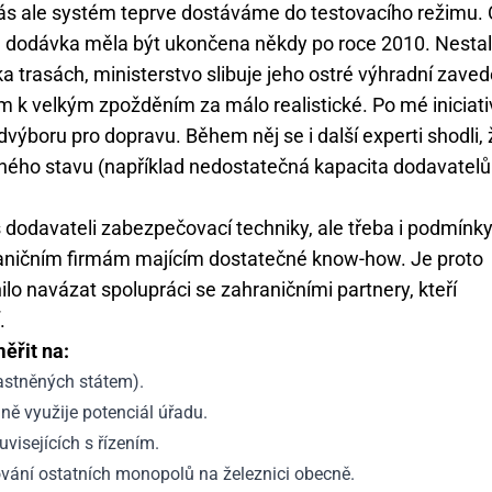
ás ale systém teprve dostáváme do testovacího režimu. 
elá dodávka měla být ukončena někdy po roce 2010. Nesta
ka trasách, ministerstvo slibuje jeho ostré výhradní zaved
em k velkým zpožděním za málo realistické. Po mé iniciat
ýboru pro dopravu. Během něj se i další experti shodli, 
sného stavu (například nedostatečná kapacita dodavatelů
dodavateli zabezpečovací techniky, ale třeba i podmínk
hraničním firmám majícím dostatečné know-how. Je proto
ilo navázat spolupráci se zahraničními partnery, kteří
.
ěřit na:
lastněných státem).
ně využije potenciál úřadu.
visejících s řízením.
vání ostatních monopolů na železnici obecně.