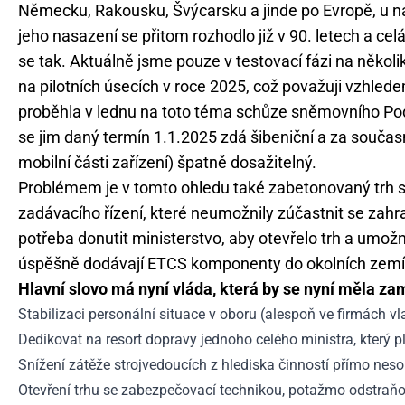
Německu, Rakousku, Švýcarsku a jinde po Evropě, u n
jeho nasazení se přitom rozhodlo již v 90. letech a c
se tak. Aktuálně jsme pouze v testovací fázi na několi
na pilotních úsecích v roce 2025, což považuji vzhled
proběhla v lednu na toto téma schůze sněmovního Podv
se jim daný termín 1.1.2025 zdá šibeniční a za souča
mobilní části zařízení) špatně dosažitelný.
Problémem je v tomto ohledu také zabetonovaný trh s 
zadávacího řízení, které neumožnily zúčastnit se za
potřeba donutit ministerstvo, aby otevřelo trh a umožn
úspěšně dodávají ETCS komponenty do okolních zemí
Hlavní slovo má nyní vláda, která by se nyní měla zam
Stabilizaci personální situace v oboru (alespoň ve firmách v
Dedikovat na resort dopravy jednoho celého ministra, který pl
Snížení zátěže strojvedoucích z hlediska činností přímo nesou
Otevření trhu se zabezpečovací technikou, potažmo odstraňo