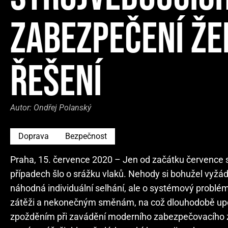
ZABEZPEČENÍ ŽEL
ŘEŠENÍ
Autor:
Ondřej Polanský
Doprava
Bezpečnost
Praha, 15. července 2020 – Jen od začátku července s
případech šlo o srážku vlaků. Nehody si bohužel vyžáda
náhodná individuální selhání, ale o systémový problém 
zátěži a nekonečným směnám, na což dlouhodobě upozo
zpožděním při zavádění moderního zabezpečovacího zaří