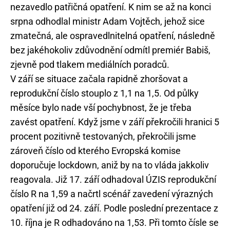
nezavedlo patřičná opatření. K nim se až na konci
srpna odhodlal ministr Adam Vojtěch, jehož sice
zmatečná, ale ospravedlnitelná opatření, následně
bez jakéhokoliv zdůvodnění odmítl premiér Babiš,
zjevně pod tlakem mediálních poradců.
V září se situace začala rapidně zhoršovat a
reprodukční číslo stouplo z 1,1 na 1,5. Od půlky
měsíce bylo nade vší pochybnost, že je třeba
zavést opatření. Když jsme v září překročili hranici 5
procent pozitivně testovaných, překročili jsme
zároveň číslo od kterého Evropská komise
doporučuje lockdown, aniž by na to vláda jakkoliv
reagovala. Již 17. září odhadoval ÚZIS reprodukční
číslo R na 1,59 a načrtl scénář zavedení výrazných
opatření již od 24. září. Podle poslední prezentace z
10. října je R odhadováno na 1,53. Při tomto čísle se