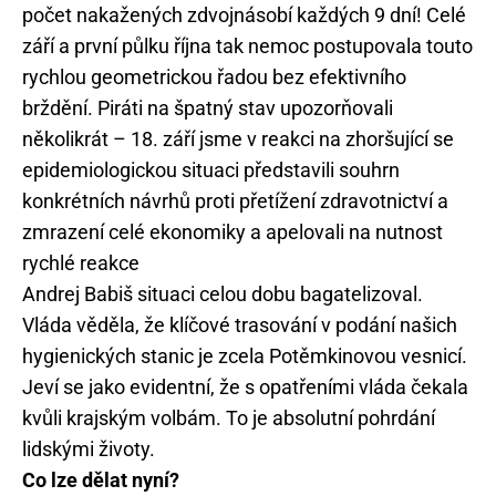
počet nakažených zdvojnásobí každých 9 dní! Celé
září a první půlku října tak nemoc postupovala touto
rychlou geometrickou řadou bez efektivního
brždění. Piráti na špatný stav upozorňovali
několikrát – 18. září jsme v reakci na zhoršující se
epidemiologickou situaci představili souhrn
konkrétních návrhů proti přetížení zdravotnictví a
zmrazení celé ekonomiky a apelovali na nutnost
rychlé reakce
Andrej Babiš situaci celou dobu bagatelizoval.
Vláda věděla, že klíčové trasování v podání našich
hygienických stanic je zcela Potěmkinovou vesnicí.
Jeví se jako evidentní, že s opatřeními vláda čekala
kvůli krajským volbám. To je absolutní pohrdání
lidskými životy.
Co lze dělat nyní?