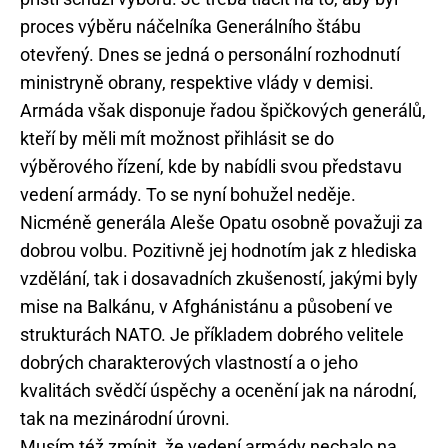
proces výběru náčelníka Generálního štábu
otevřený. Dnes se jedná o personální rozhodnutí
ministryně obrany, respektive vlády v demisi.
Armáda však disponuje řadou špičkových generálů,
kteří by měli mít možnost přihlásit se do
výběrového řízení, kde by nabídli svou představu
vedení armády. To se nyní bohužel neděje.
Nicméně generála Aleše Opatu osobně považuji za
dobrou volbu. Pozitivně jej hodnotím jak z hlediska
vzdělání, tak i dosavadních zkušeností, jakými byly
mise na Balkánu, v Afghánistánu a působení ve
strukturách NATO. Je příkladem dobrého velitele
dobrých charakterových vlastností a o jeho
kvalitách svědčí úspěchy a ocenění jak na národní,
tak na mezinárodní úrovni.
Musím též zmínit, že vedení armády nechalo na