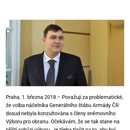
Praha, 1. března 2018 – Považuji za problematické,
že volba náčelníka Generálního štábu Armády ČR
dosud nebyla konzultována s členy sněmovního
Výboru pro obranu. Očekávám, že se tak stane na
příští schůzi výboru. Je třeba tlačit na to, aby byl