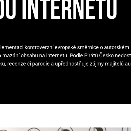
OU INTERNETU
mplementaci kontroverzní evropské směrnice o autorském 
í a mazání obsahu na internetu. Podle Pirátů Česko nedos
iku, recenze či parodie a upřednostňuje zájmy majitelů au