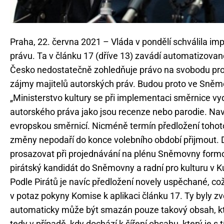
Praha, 22. června 2021 – Vláda v pondělí schválila i
právu. Ta v článku 17 (dříve 13) zavádí automatizované
Česko nedostatečně zohledňuje právo na svobodu proje
zájmy majitelů autorských práv. Budou proto ve Sně
„Ministerstvo kultury se při implementaci směrnice vy
autorského práva jako jsou recenze nebo parodie. Nav
evropskou směrnicí. Nicméně termín předložení tohoto
změny nepodaří do konce volebního období přijmout. 
prosazovat při projednávání na plénu Sněmovny form
pirátský kandidát do Sněmovny a radní pro kulturu v K
Podle Pirátů je navíc předložení novely uspěchané, co
v potaz pokyny Komise k aplikaci článku 17. Ty byly z
automaticky může být smazán pouze takový obsah, kte
tedy v případě, kdy dochází k šíření obsahu, který je 