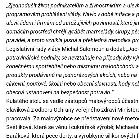
„Zjednodušit život podnikatelům a živnostníkům a ulevi
programovém prohlášení vlády. Navíc v době inflace a př
ulevit lidem i firmám od zatěžujících povinností, které j
domácím prostředí chtějí vyrábět marmelády, sirupy, péc
pravidel, a proto vznikla jasná a přehledná metodika pr
Legislativní rady vlády Michal Šalomoun a dodal:
„Jde 
potravinářské podniky, se nevztahuje na případy, kdy 
konečnému spotřebiteli nebo místnímu maloobchodu a t
produkty prodávané na jednorázových akcích, nebo na tě
církevní, pouťové, školní nebo obecní slavnosti, hody neb
obecná ustanovení na bezpečnost potravin.“
Kulatého stolu se vedle zástupců malovýrobců účastnil
Slavíková z odboru Ochrany veřejného zdraví Ministers
pracovala. Za malovýrobce se představení nové metod
Světlíková, které se věnují cukrářské výrobě; Michael
Baráková, která peče dorty, a výrobkyně silikonových