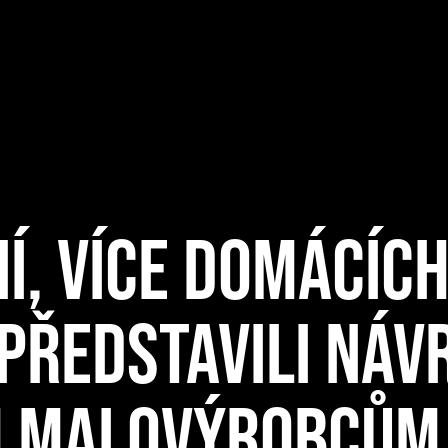
Í, VÍCE DOMÁCÍC
 PŘEDSTAVILI NÁV
M MALOVÝROBCŮM