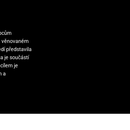
obcům
le věnovaném
dí představila
a je součástí
cílem je
h a