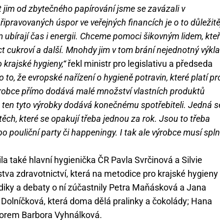
t jim od zbytečného papírování jsme se zavázali v
ipravovaných úspor ve veřejných financích je o to důležitě
im ubírají čas i energii. Chceme pomoci šikovným lidem, kteř
t cukroví a další. Mnohdy jim v tom brání nejednotný výkl
o krajské hygieny,“
řekl ministr pro legislativu a předseda
o to, že evropské nařízení o hygieně potravin, které platí pr
výrobce přímo dodává malé množství vlastních produktů
en tyto výrobky dodává konečnému spotřebiteli. Jedná s
ch, které se opakují třeba jednou za rok. Jsou to třeba
o pouliční party či happeningy. I tak ale výrobce musí spln
a také hlavní hygienička ČR Pavla Svrčinová a Silvie
tva zdravotnictví, která na metodice pro krajské hygieny
iky a debaty o ní zúčastnily Petra Maňásková a Jana
a Dolníčková, která doma dělá pralinky a čokolády; Hana
 forem Barbora Vyhnálková.