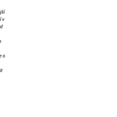
jší
í v
ad
o
e o
it