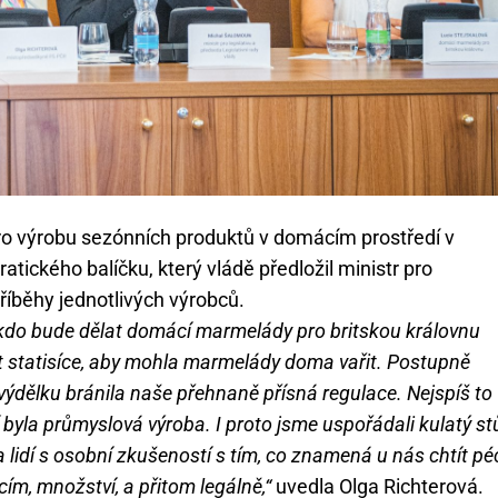
ro výrobu sezónních produktů v domácím prostředí v
ického balíčku, který vládě předložil ministr pro
říběhy jednotlivých výrobců.
o, kdo bude dělat domácí marmelády pro britskou královnu
at statisíce, aby mohla marmelády doma vařit. Postupně
řivýdělku bránila naše přehnaně přísná regulace. Nejspíš to
byla průmyslová výroba. I proto jsme uspořádali kulatý st
lidí s osobní zkušeností s tím, co znamená u nás chtít pé
m, množství, a přitom legálně,“
uvedla Olga Richterová.