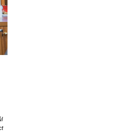
ůl
ct