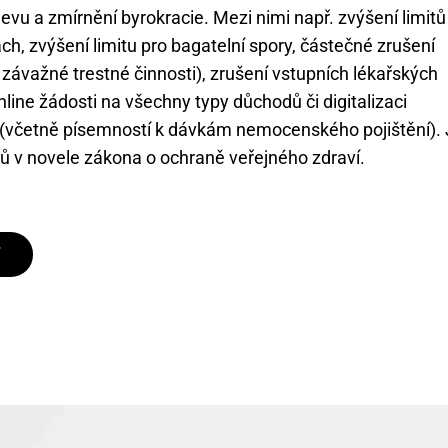
úlevu a zmírnění byrokracie. Mezi nimi např. zvýšení limitů
h, zvýšení limitu pro bagatelní spory, částečné zrušení
 závažné trestné činnosti), zrušení vstupních lékařských
line žádosti na všechny typy důchodů či digitalizaci
(včetně písemností k dávkám nemocenského pojištění). 
zů v novele zákona o ochraně veřejného zdraví.
T