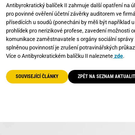
Antibyrokratický balíček II zahrnuje další opatření na 
pro povinné ověření účetní závěrky auditorem ve firmác
přísedících u soudů (ponecháni by měli být například u
prohlídek pro nerizikové profese, zavedení možnosti on
komunikace zaměstnavatele s orgány sociální správy 
splněnou povinností je zrušení potravinářských průka
Více o Antibyrokratickém balíčku II naleznete
zde
.
SOUVISEJÍCÍ ČLÁNKY
ZPĚT NA SEZNAM AKTUALI