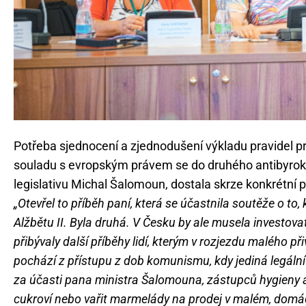
Potřeba sjednocení a zjednodušení výkladu pravidel p
souladu s evropským právem se do druhého antibyrokrat
legislativu Michal Šalomoun, dostala skrze konkrétní p
„Otevřel to příběh paní, která se účastnila soutěže o t
Alžbětu II. Byla druhá. V Česku by ale musela investov
přibývaly další příběhy lidí, kterým v rozjezdu malého p
pochází z přístupu z dob komunismu, kdy jediná legální 
za účasti pana ministra Šalomouna, zástupců hygieny a 
cukroví nebo vařit marmelády na prodej v malém, domácí