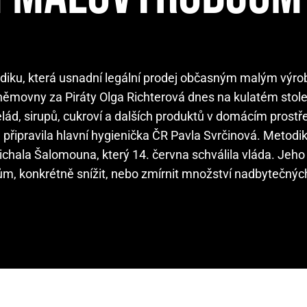
todiku, která usnadní legální prodej občasným malým výr
ěmovny za Piráty Olga Richterová dnes na kulatém sto
, sirupů, cukroví a dalších produktů v domácím prostře
 připravila hlavní hygienička ČR Pavla Svrčinová. Metodik
Michala Šalomouna, který 14. června schválila vláda. Jeho 
ům, konkrétně snížit, nebo zmírnit množství nadbytečnýc