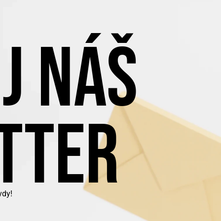
J NÁŠ
TTER
vdy!