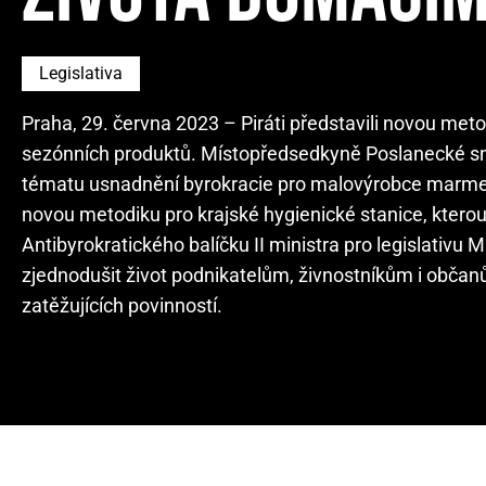
Legislativa
Praha, 29. června 2023 – Piráti představili novou me
sezónních produktů. Místopředsedkyně Poslanecké sn
tématu usnadnění byrokracie pro malovýrobce marmelád
novou metodiku pro krajské hygienické stanice, kterou
Antibyrokratického balíčku II ministra pro legislativu 
zjednodušit život podnikatelům, živnostníkům i občan
zatěžujících povinností.