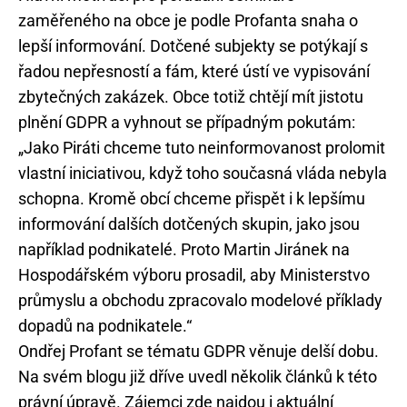
zaměřeného na obce je podle Profanta snaha o
lepší informování. Dotčené subjekty se potýkají s
řadou nepřesností a fám, které ústí ve vypisování
zbytečných zakázek. Obce totiž chtějí mít jistotu
plnění GDPR a vyhnout se případným pokutám:
„Jako Piráti chceme tuto neinformovanost prolomit
vlastní iniciativou, když toho současná vláda nebyla
schopna. Kromě obcí chceme přispět i k lepšímu
informování dalších dotčených skupin, jako jsou
například podnikatelé. Proto Martin Jiránek na
Hospodářském výboru prosadil, aby Ministerstvo
průmyslu a obchodu zpracovalo modelové příklady
dopadů na podnikatele.“
Ondřej Profant se tématu GDPR věnuje delší dobu.
Na svém blogu již dříve uvedl několik článků k této
právní úpravě. Zájemci zde najdou i aktuální