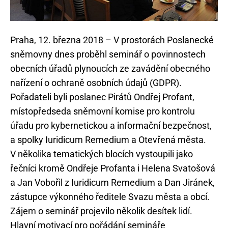
Praha, 12. března 2018 – V prostorách Poslanecké
sněmovny dnes proběhl seminář o povinnostech
obecních úřadů plynoucích ze zavádění obecného
nařízení o ochraně osobních údajů (GDPR).
Pořadateli byli poslanec Pirátů Ondřej Profant,
místopředseda sněmovní komise pro kontrolu
úřadu pro kybernetickou a informační bezpečnost,
a spolky Iuridicum Remedium a Otevřená města.
V několika tematických blocích vystoupili jako
řečníci kromě Ondřeje Profanta i Helena Svatošová
a Jan Vobořil z Iuridicum Remedium a Dan Jiránek,
zástupce výkonného ředitele Svazu města a obcí.
Zájem o seminář projevilo několik desítek lidí.
Hlavní motivací pro pořádání semináře