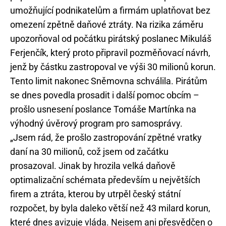
umožňující podnikatelům a firmám uplatňovat bez
omezení zpětně daňové ztráty. Na rizika záměru
upozorňoval od počátku pirátský poslanec Mikuláš
Ferjenčík, který proto připravil pozměňovací návrh,
jenž by částku zastropoval ve výši 30 milionů korun.
Tento limit nakonec Sněmovna schválila. Pirátům
se dnes povedla prosadit i další pomoc obcím –
prošlo usnesení poslance Tomáše Martínka na
výhodný úvěrový program pro samosprávy.
„Jsem rád, že prošlo zastropování zpětné vratky
daní na 30 milionů, což jsem od začátku
prosazoval. Jinak by hrozila velká daňově
optimalizační schémata především u největších
firem a ztráta, kterou by utrpěl český státní
rozpočet, by byla daleko větší než 43 milard korun,
které dnes avizuje vláda. Nejsem ani přesvědčen o