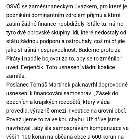
OSVČ se zaměstnaneckým úvazkem, pro které je
podnikání dominantním zdrojem příjmu a které
zatím žádné finance neobdržely. Stále tu máme
tyto dvě obrovské skupiny lidí, které nedostaly od
státu žádnou podporu a ostrouhaly, což mi přijde
jako strašná nespravedlnost. Budeme proto za
Piráty i nadále bojovat za to, aby se to změnilo,“
uvedl Ferjenčík. Toto usnesení vládní koalice
zamítla.
Poslanec Tomáš Martínek pak navrhl doprovodné
usnesení k financování samospráv. „Zásek do
obecních a krajských rozpočtů, který vláda
provedla, výrazně omezí investice na úrovni obcí.
Považujeme to za velkou chybu. Už dříve jsme
navrhovali, aby šla samosprávám kompenzace ve
výši 1 100 korun na občana obce a 600 korun na