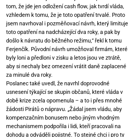
tom, že jde jen odložení cash flow, jak tvrdí vláda,
vzhledem k tomu, že je toto opatření trvalé. Proto
jsem navrhoval i pozměňovací návrh, který limituje
toto opatření na nadcházející dva roky, a pak by
došlo k návratu do běžného režimu,“ řekl k tomu
Ferjenčík. Původní návrh umožňoval firmám, které
byly loni a předloni v zisku a letos jsou ve ztrátě,
aby si nechaly bez omezení vrátit daně zaplacené
za minulé dva roky.
Poslanec také uvedl, že navrhl doprovodné
usnesení týkající se skupin občanů, které vláda v
době krize zcela opomenula – a to i přes mnohé
žádosti Pirátů o nápravu. „Žádal jsem vládu, aby
kompenzačním bonusem nebo jiným vhodným
mechanismem podpořila i lidi, kteří pracovali na
dohodu a odváděli pojistné. To stejné chci i pro ty