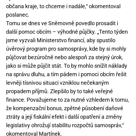
občana kraje, to chceme i nadále,“ okomentoval
poslanec.
Tomu se dnes ve Sněmovně povedlo prosadit i
další pomoc obcím – výhodné půjčky. „Tento týden
jsme vyzvali Ministerstvo financí, aby spustilo
úvěrový program pro samosprávy, kde by si mohly
půjčovat bezúročně nebo alespoň za stejný úrok,
jako si může půjčit stát. To by mohlo snížit náklady
na správu dluhu, a tím pádem i pomoci obcím řešit
levněji tísnivou situaci vzniklou nečekaným
propadem příjmů. Zlepšilo by to také veřejné
finance. Považujeme to za nutné vzhledem k tomu,
že kompenzační bonus, zpětné působení daňové
ztráty a její fiskální efekt i další opatření a změny
legislativy ohrožují stabilitu rozpočtů samospráv,“
okomentoval Martínek.