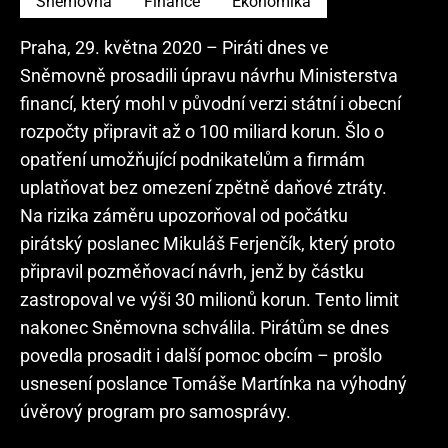
Sněmovna
Finance
Ekonomika
Praha, 29. května 2020 – Piráti dnes ve
Sněmovně prosadili úpravu návrhu Ministerstva
financí, který mohl v původní verzi státní i obecní
rozpočty připravit až o 100 miliard korun. Šlo o
opatření umožňující podnikatelům a firmám
uplatňovat bez omezení zpětně daňové ztráty.
Na rizika záměru upozorňoval od počátku
pirátský poslanec Mikuláš Ferjenčík, který proto
připravil pozměňovací návrh, jenž by částku
zastropoval ve výši 30 milionů korun. Tento limit
nakonec Sněmovna schválila. Pirátům se dnes
povedla prosadit i další pomoc obcím – prošlo
usnesení poslance Tomáše Martínka na výhodný
úvěrový program pro samosprávy.