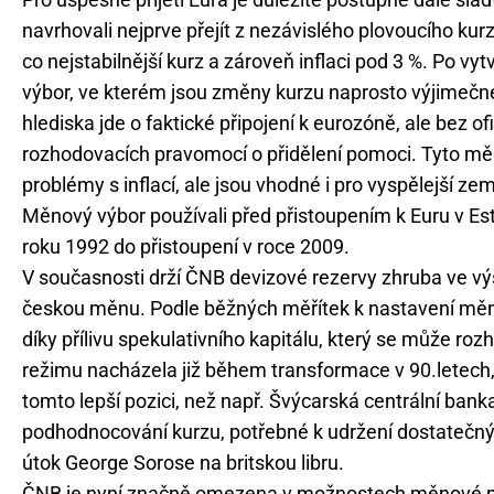
navrhovali nejprve přejít z nezávislého plovoucího ku
co nejstabilnější kurz a zároveň inflaci pod 3 %. Po v
výbor, ve kterém jsou změny kurzu naprosto výjimečn
hlediska jde o faktické připojení k eurozóně, ale bez o
rozhodovacích pravomocí o přidělení pomoci. Tyto mě
problémy s inflací, ale jsou vhodné i pro vyspělejší zem
Měnový výbor používali před přistoupením k Euru v Esto
roku 1992 do přistoupení v roce 2009.
V současnosti drží ČNB devizové rezervy zhruba ve výši
českou měnu. Podle běžných měřítek k nastavení měnov
díky přílivu spekulativního kapitálu, který se může ro
režimu nacházela již během transformace v 90.letech, 
tomto lepší pozici, než např. Švýcarská centrální bank
podhodnocování kurzu, potřebné k udržení dostatečný
útok George Sorose na britskou libru.
ČNB je nyní značně omezena v možnostech měnové polit