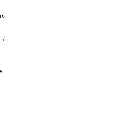
pro
cí
e