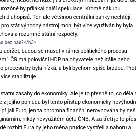
eurozóně by přilákal další spekulace. Kromě nákupu
ch dluhopisů. Ten ale většinou centrální banky nechtějí
o pro stát výhodný nástroj mohl být více využíván by byla
achovala rozumné státní rozpočty.
ás bez nás?</h3>
 udržet, budou se muset v rámci politického procesu
emí. ČR má poloviční HDP na obyvatele než Itálie nebo
procesu by byla nízká, a byli bychom spíše brzdou. Pro
více stabilizuje.
v státní zásahy do ekonomiky. Ale je to přesně to, co dělá 
e z jejího pohledu byl tento přístup ekonomicky nevýhodn
 přijali Euro, jen ta ohromná finanční nerovnováha by neš
aginárním, nikdy nevyužitém účtu ČNB. A za třetí je to pře
ě rozbití Eura by jeho měna prudce vystřelila nahoru a