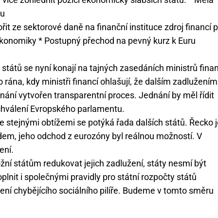
ru
řit ze sektorové daně na finanční instituce zdroj financí 
ekonomiky * Postupný přechod na pevný kurz k Euru
 států se nyní konají na tajných zasedáních ministrů finan
rána, kdy ministři financí ohlašují, že dalším zadlužením
nání vytvořen transparentní proces. Jednání by měl řídit
schválení Evropského parlamentu.
stejnými obtížemi se potýká řada dalších států. Řecko j
em, jeho odchod z eurozóny byl reálnou možností. V
ení.
ní státům redukovat jejich zadlužení, státy nesmí být
plnit i společnými pravidly pro státní rozpočty států
oření chybějícího sociálního pilíře. Budeme v tomto směru