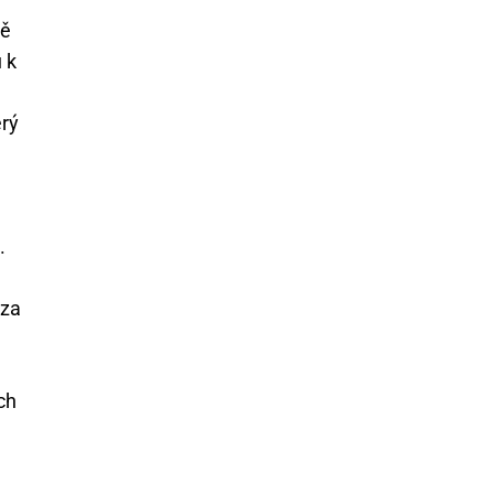
ně
 k
erý
.
 za
ch