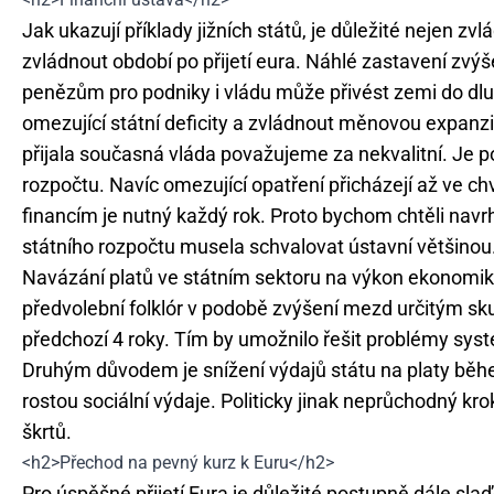
Jak ukazují příklady jižních států, je důležité nejen zv
zvládnout období po přijetí eura. Náhlé zastavení zvý
penězům pro podniky i vládu může přivést zemi do dluh
omezující státní deficity a zvládnout měnovou expanz
přijala současná vláda považujeme za nekvalitní. Je 
rozpočtu. Navíc omezující opatření přicházejí až ve chv
financím je nutný každý rok. Proto bychom chtěli nav
státního rozpočtu musela schvalovat ústavní většinou. 
Navázání platů ve státním sektoru na výkon ekonomiky
předvolební folklór v podobě zvýšení mezd určitým sk
předchozí 4 roky. Tím by umožnilo řešit problémy syst
Druhým důvodem je snížení výdajů státu na platy běh
rostou sociální výdaje. Politicky jinak neprůchodný k
škrtů.
<h2>Přechod na pevný kurz k Euru</h2>
Pro úspěšné přijetí Eura je důležité postupně dále s