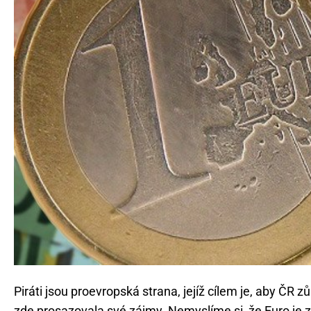
Piráti jsou proevropská strana, jejíž cílem je, aby ČR
zde prosazovala své zájmy. Nemyslíme si, že Euro je z