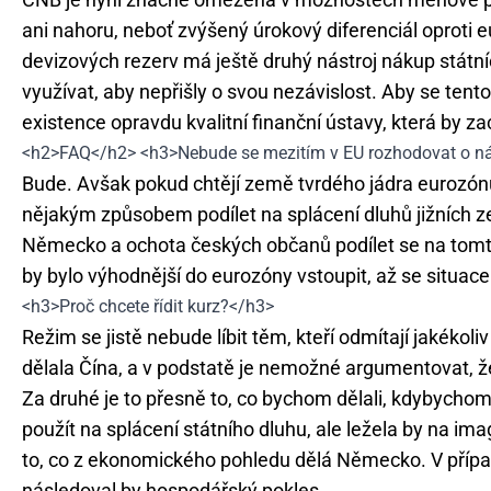
ani nahoru, neboť zvýšený úrokový diferenciál oproti 
devizových rezerv má ještě druhý nástroj nákup státní
využívat, aby nepřišly o svou nezávislost. Aby se tent
existence opravdu kvalitní finanční ústavy, která by z
<h2>FAQ</h2> <h3>Nebude se mezitím v EU rozhodovat o n
Bude. Avšak pokud chtějí země tvrdého jádra eurozónu
nějakým způsobem podílet na splácení dluhů jižních z
Německo a ochota českých občanů podílet se na tomto 
by bylo výhodnější do eurozóny vstoupit, až se situace 
<h3>Proč chcete řídit kurz?</h3>
Režim se jistě nebude líbit těm, kteří odmítají jakékoli
dělala Čína, a v podstatě je nemožné argumentovat, ž
Za druhé je to přesně to, co bychom dělali, kdybychom
použít na splácení státního dluhu, ale ležela by na im
to, co z ekonomického pohledu dělá Německo. V případ
následoval by hospodářský pokles.