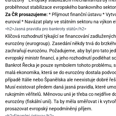
proběhnout stabilizace evropského bankovního sekto
Za ČR prosazujeme:
* Přijmout finanční ústavu * Vytvo
euroval * Navázat platy ve státním sektoru na výkon 
<h2>Jasná pravidla pro bankroty států</h2>
Klíčová rozhodnutí týkající se financování zadlužených
eurozóny (eurogroup). Zasedání někdy trvá do brzkého 
zachraňují eurozónu. Požadujeme, aby byl pro tato jed
evropský ministr financí, a jeho rozhodnutí podléhat 
Bankrot Řecka je pouze symbolem tohoto problému, se 
malá ekonomika, která se do eurozóny dostala podvod
případě Itálie nebo Španělska ale neexistuje dobré řeš
Musí existovat předem daná jasná pravidla, které umož
rukojmím věřitelů. Měnovou unii je třeba co nejdříve do
eurozóny (fiskální unií). Ta by měla směřovat i k vytv
prosazovat evropský nepodmíněný příjem.
<h2>Finanční ústava</h2>