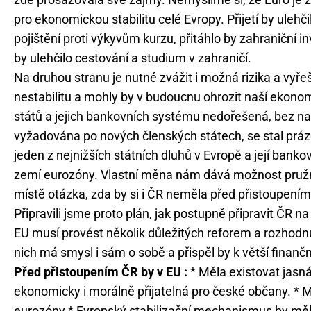
pro ekonomickou stabilitu celé Evropy. Přijetí by uleh
pojištění proti výkyvům kurzu, přitáhlo by zahraniční i
by ulehčilo cestování a studium v zahraničí.
Na druhou stranu je nutné zvážit i možná rizika a vyřeš
nestabilitu a mohly by v budoucnu ohrozit naší ekonom
států a jejich bankovních systému nedořešená, bez nadě
vyžadována po nových členských státech, se stal prá
jeden z nejnižších státních dluhů v Evropě a její bank
zemí eurozóny. Vlastní měna nám dává možnost pružně
místě otázka, zda by si i ČR neměla před přistoupením u
Připravili jsme proto plán, jak postupně připravit ČR n
EU musí provést několik důležitých reforem a rozhodnut
nich má smysl i sám o sobě a přispěl by k větší finanční
Před přistoupením ČR by v EU :
* Měla existovat jasná
ekonomicky i morálně přijatelná pro české občany. * M
eurozóny * Evropský stabilizační mechanismus by měl 