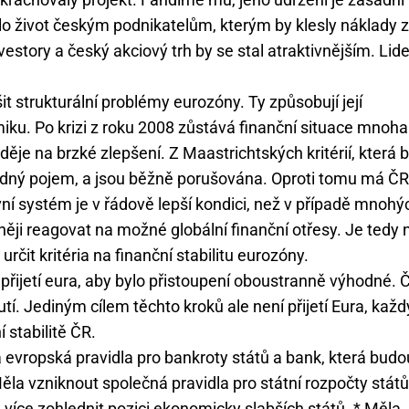
čilo život českým podnikatelům, kterým by klesly náklady 
nvestory a český akciový trh by se stal atraktivnějším. Li
it strukturální problémy eurozóny. Ty způsobují její
iku. Po krizi z roku 2008 zůstává finanční situace mnoha
je na brzké zlepšení. Z Maastrichtských kritérií, která b
zdný pojem, a jsou běžně porušována. Oproti tomu má ČR
ovní systém je v řádově lepší kondici, než v případě mnohý
ji reagovat na možné globální finanční otřesy. Je tedy 
rčit kritéria na finanční stabilitu eurozóny.
a přijetí eura, aby bylo přistoupení oboustranně výhodné. Č
í. Jediným cílem těchto kroků ale není přijetí Eura, každ
 stabilitě ČR.
 evropská pravidla pro bankroty států a bank, která budo
ěla vzniknout společná pravidla pro státní rozpočty států
více zohlednit pozici ekonomicky slabších států. * Měla