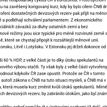
rzu na zavěšený korigovaný kurz, kdy by bylo cílem ČNB d
ytvoření dostatečných devizových rezerv pak přijít na měn
é a podléhají schválení parlamentem. Z ekonomického
ficiálních závazků za dluhy ostatních zemí a bez
nové režimy jsou sice typické pro méně rozvinuté země 
ě, které se chystají připojit k rozsáhlejší měnové unii.
nsku, Litvě i Lotyšsku. V Estonsku jej drželi dokonce od
 60 % HDP, z velké části je to díky útoku spekulantů na
ého výboru stačili. Ty však byly z velké části vytvořen
zhodnout kdykoliv ČR zase opustit. Protože se ČR v tomto
autoři zákona o ČNB na tuto situaci mysleli, a ČNB má v
a, která musela kurz změnit kvůli útoků spekulantů. Mírn
ch devizových rezerv, by zabránilo útokům, jako byl zná
iky, neboť nemůže jít s úrokovými sazbami již dolů, al