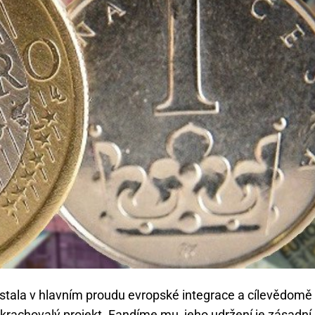
 zůstala v hlavním proudu evropské integrace a cílevědomě
krachovalý projekt. Fandíme mu, jeho udržení je zásadní