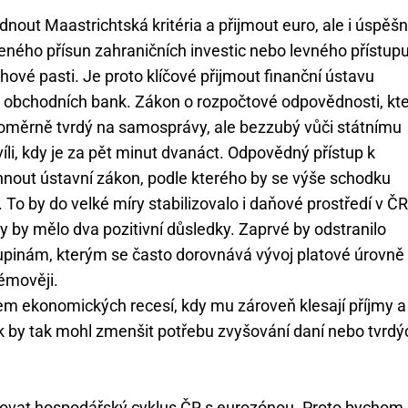
ládnout Maastrichtská kritéria a přijmout euro, ale i úspěš
šeného přísun zahraničních investic nebo levného přístupu
ové pasti. Je proto klíčové přijmout finanční ústavu
i obchodních bank. Zákon o rozpočtové odpovědnosti, kt
poměrně tvrdý na samosprávy, ale bezzubý vůči státnímu
íli, kdy je za pět minut dvanáct. Odpovědný přístup k
rhnout ústavní zákon, podle kterého by se výše schodku
To by do velké míry stabilizovalo i daňové prostředí v ČR
 by mělo dva pozitivní důsledky. Zaprvé by odstranilo
upinám, kterým se často dorovnává vývoj platové úrovně
émověji.
em ekonomických recesí, kdy mu zároveň klesají příjmy a
rok by tak mohl zmenšit potřebu zvyšování daní nebo tvrdý
laďovat hospodářský cyklus ČR s eurozónou. Proto bychom