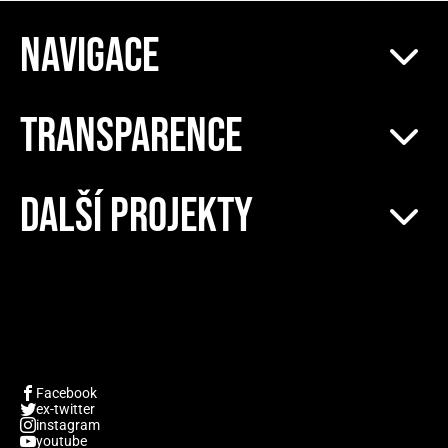
NAVIGACE
TRANSPARENCE
DALŠÍ PROJEKTY
Facebook
ex-twitter
instagram
youtube