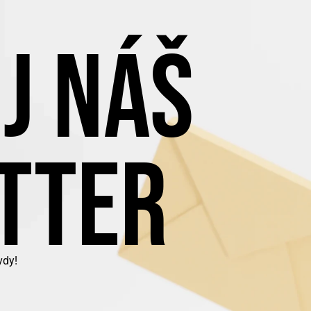
J NÁŠ
TTER
vdy!