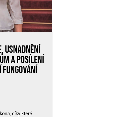
e, usnadnění
ům a posílení
ší fungování
kona, díky které