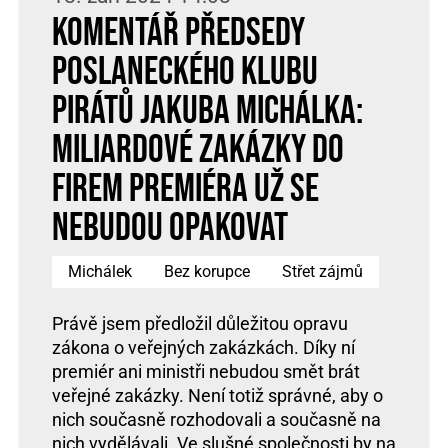
Komentář předsedy
poslaneckého klubu
Pirátů Jakuba Michálka:
Miliardové zakázky do
firem premiéra už se
nebudou opakovat
Michálek
Bez korupce
Střet zájmů
Právě jsem předložil důležitou opravu
zákona o veřejných zakázkách. Díky ní
premiér ani ministři nebudou smět brát
veřejné zakázky. Není totiž správné, aby o
nich současně rozhodovali a současně na
nich vydělávali. Ve slušné společnosti by na