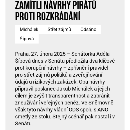
zamítli návrhy Pirátů
proti rozkrádání
Michálek
Střet zájmů
Odsáno
Šípová
Praha, 27. února 2025 – Senátorka Adéla
Šípová dnes v Senátu předložila dva klíčové
protikorupční návrhy – zpřísnění pravidel
pro střet zájmů politiků a zveřejňování
údajů u rizikových zakázek. Oba návrhy
připravil poslanec Jakub Michálek a jejich
cílem je zvýšit transparentnost a zabránit
zneužívání veřejných peněz. Ve Sněmovně
však tyto návrhy vládní ODS spolu s ANO
smetly ze stolu. Stejný scénář pak nastal i v
Senátu.