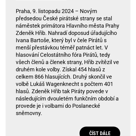
Praha, 9. listopadu 2024 – Novým
předsedou České pirátské strany se stal
náměstek primátora Hlavního města Prahy
Zdeněk Hřib. Nahradí doposud úřadujícího
Ivana Bartoše, který byl v čele Pirátů s
menší přestávkou téměř patnáct let. V
hlasování Celostátního fóra Pirátů, tedy
všech členů a členek strany, Hřib zvítězil ve
druhém kole volby. Získal 454 hlasů z
celkem 866 hlasujících. Druhý skončil ve
volbě Lukáš Wagenknecht s počtem 401
hlasů. Zdeněk Hřib tak Piráty povede v
následujícím dvouletém funkčním období a
provede je i volbami do Poslanecké
sněmovny.
ČÍST DÁLE