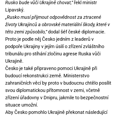
Rusko bude vůči Ukrajině chovat,“
řekl ministr
Lipavský.
„Rusko musí přijmout odpovědnost za ztracené
životy Ukrajinců a obrovské materiální škody, které v
této zemi způsobilo,“
dodal šéf české diplomacie.
Proto je podle něj Česko jedním z leaderů v
podpoře Ukrajiny v jejím úsilí o zřízení zvláštního
tribunálu pro stíhání zločinu agrese Ruska vůči
Ukrajině.
Česko je také připraveno pomoci Ukrajině při
budoucí rekonstrukci země. Ministerstvo
zahraničních věcí by proto v budoucnu chtělo posílit
svou diplomatickou přítomnost v zemi, včetně
zřízení úřadovny v Dnipru, jakmile to bezpečnostní
situace umožní.
Aby Česko pomohlo Ukrajině překonat následující