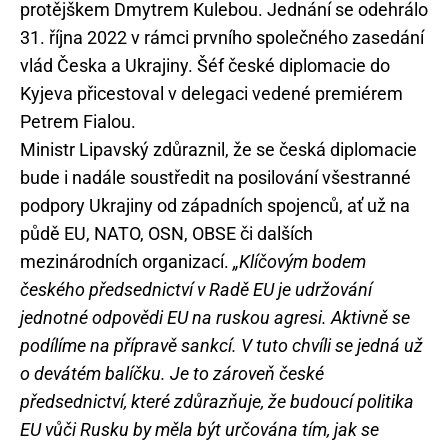
protějškem Dmytrem Kulebou. Jednání se odehrálo
31. října 2022 v rámci prvního společného zasedání
vlád Česka a Ukrajiny. Šéf české diplomacie do
Kyjeva přicestoval v delegaci vedené premiérem
Petrem Fialou.
Ministr Lipavský zdůraznil, že se česká diplomacie
bude i nadále soustředit na posilování všestranné
podpory Ukrajiny od západních spojenců, ať už na
půdě EU, NATO, OSN, OBSE či dalších
mezinárodních organizací.
„Klíčovým bodem
českého předsednictví v Radě EU je udržování
jednotné odpovědi EU na ruskou agresi. Aktivně se
podílíme na přípravě sankcí. V tuto chvíli se jedná už
o devátém balíčku. Je to zároveň české
předsednictví, které zdůrazňuje, že budoucí politika
EU vůči Rusku by měla být určována tím, jak se