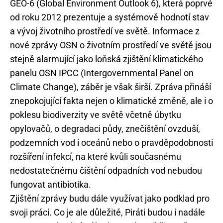
GEO-6 (Global Environment Outlook 6), která poprvé
od roku 2012 prezentuje a systémově hodnotí stav
a vývoj životního prostředí ve světě. Informace z
nové zprávy OSN o životním prostředí ve světě jsou
stejně alarmující jako loňská zjištění klimatického
panelu OSN IPCC (Intergovernmental Panel on
Climate Change), záběr je však širší. Zpráva přináší
znepokojující fakta nejen o klimatické změně, ale i o
poklesu biodiverzity ve světě včetně úbytku
opylovačů, o degradaci půdy, znečištění ovzduší,
podzemních vod i oceánů nebo o pravděpodobnosti
rozšíření infekcí, na které kvůli současnému
nedostatečnému čištění odpadních vod nebudou
fungovat antibiotika.
Zjištění zprávy budu dále využívat jako podklad pro
svoji práci. Co je ale důležité, Piráti budou i nadále