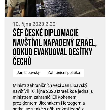
10. října 2023 2:00
Šéf české diplomacie
navštívil napadený Izrael,
odkud evakuoval desítky
Čechů
Jan Lipavský
Zahraniční politika
Ministr zahraničních věcí Jan Lipavský
navštívil 10. října 2023 Izrael, kde jednal s
ministrem zahraničí Eli Kohenem,
prezidentem Jicchakem Herzogem a
setkal se s také s příbuznými jedné z