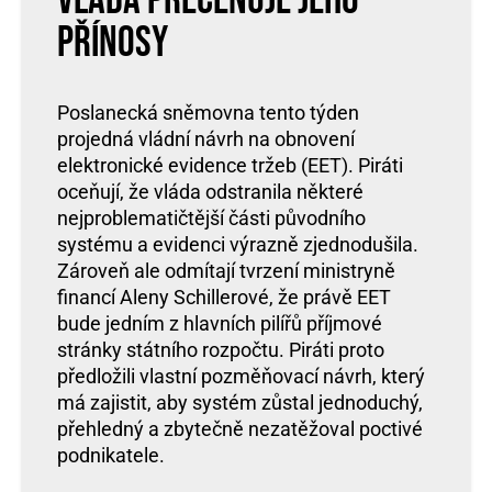
Vláda přeceňuje jeho
přínosy
Poslanecká sněmovna tento týden
projedná vládní návrh na obnovení
elektronické evidence tržeb (EET). Piráti
oceňují, že vláda odstranila některé
nejproblematičtější části původního
systému a evidenci výrazně zjednodušila.
Zároveň ale odmítají tvrzení ministryně
financí Aleny Schillerové, že právě EET
bude jedním z hlavních pilířů příjmové
stránky státního rozpočtu. Piráti proto
předložili vlastní pozměňovací návrh, který
má zajistit, aby systém zůstal jednoduchý,
přehledný a zbytečně nezatěžoval poctivé
podnikatele.