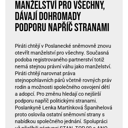
manželství pro všechny,
dávají dohromady
podporu napříč stranami
Piráti chtějí v Poslanecké sněmovně znovu
otevřít manželství pro všechny. Současná
podoba registrovaného partnerství totiž
nemá stejnou právní váhu jako manželství.
Piráti chtějí narovnat práva
stejnopohlavních párů včetně rovných práv
rodin a možnosti společného osvojení dětí
a adopcí. Pro změnu hledají co nejširší
podporu napříč politickými stranami.
Poslankyně Lenka Martínková Španihelová
proto oslovila ostatní sněmovní strany s
nabídkou společného jednání. Spolupráci