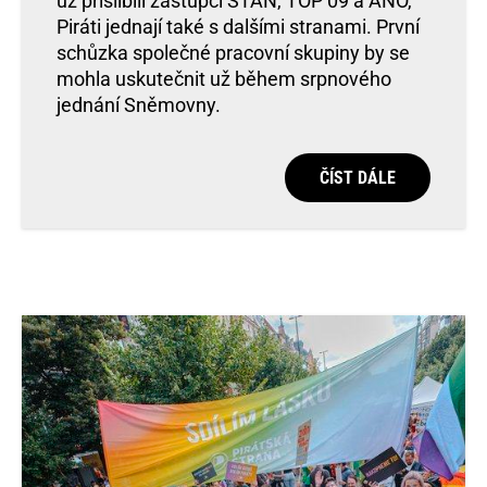
už přislíbili zástupci STAN, TOP 09 a ANO,
Piráti jednají také s dalšími stranami. První
schůzka společné pracovní skupiny by se
mohla uskutečnit už během srpnového
jednání Sněmovny.
ČÍST DÁLE