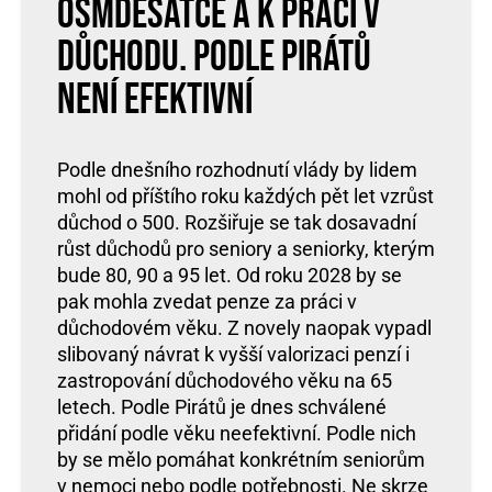
osmdesátce a k práci v
důchodu. Podle Pirátů
není efektivní
Podle dnešního rozhodnutí vlády by lidem
mohl od příštího roku každých pět let vzrůst
důchod o 500. Rozšiřuje se tak dosavadní
růst důchodů pro seniory a seniorky, kterým
bude 80, 90 a 95 let. Od roku 2028 by se
pak mohla zvedat penze za práci v
důchodovém věku. Z novely naopak vypadl
slibovaný návrat k vyšší valorizaci penzí i
zastropování důchodového věku na 65
letech. Podle Pirátů je dnes schválené
přidání podle věku neefektivní. Podle nich
by se mělo pomáhat konkrétním seniorům
v nemoci nebo podle potřebnosti. Ne skrze