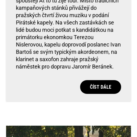
spouštějí Ať to tu žije tour. Místo tradičních
kampaňových stánků přivážejí do
pražských čtvrtí živou muziku v podání
Pirátské kapely. Na všech zastávkách se
lidé budou moci potkat s kandidátkou na
primátorku ekonomkou Terezou
Nislerovou, kapelu doprovodí poslanec Ivan
Bartoš se svým typickým akordeonem, na
klarinet a saxofon zahraje pražský
náměstek pro dopravu Jaromír Beránek.
ČÍST DÁLE