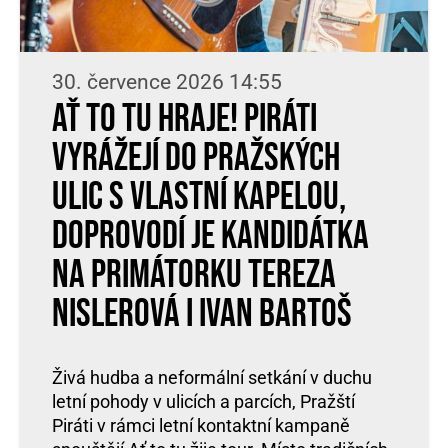
30. července 2026 14:55
Ať to tu hraje! Piráti
vyrážejí do pražských
ulic s vlastní kapelou,
doprovodí je kandidátka
na primátorku Tereza
Nislerová i Ivan Bartoš
Živá hudba a neformální setkání v duchu
letní pohody v ulicích a parcích, Pražští
Piráti v rámci letní kontaktní kampaně